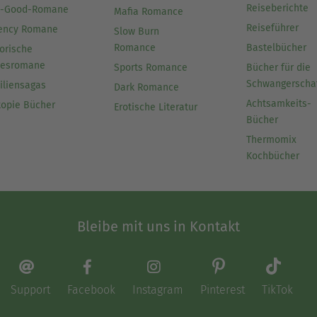
Reiseberichte
l-Good-Romane
Mafia Romance
Reiseführer
ency Romane
Slow Burn
Romance
Bastelbücher
orische
besromane
Sports Romance
Bücher für die
Schwangerscha
iliensagas
Dark Romance
Achtsamkeits-
topie Bücher
Erotische Literatur
Bücher
Thermomix
Kochbücher
Bleibe mit uns in Kontakt
Support
Facebook
Instagram
Pinterest
TikTok