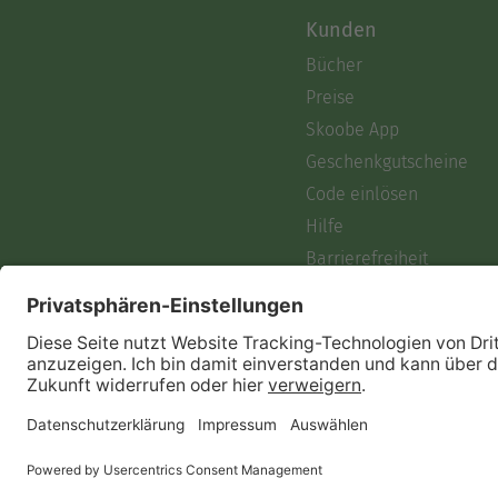
Kunden
Bücher
Preise
Skoobe App
Geschenkgutscheine
Code einlösen
Hilfe
Barrierefreiheit
Login
Skoobe liest