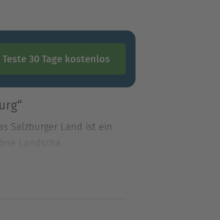
Teste 30 Tage kostenlos
urg“
s Salzburger Land ist ein
chöne Landscha
s Salzburger Land ist ein
höne Landschaftseindrücke
lung in der Freizeit.
den fünf Gauen sowie in der