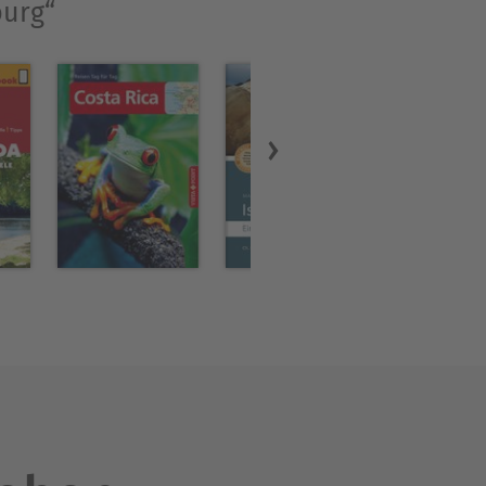
burg“