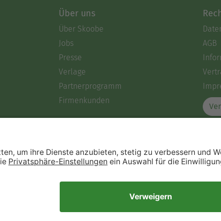
Über uns
Rech
Über Skoobe
Date
Jobs
AGB
Presse
Info
Verlage
Vertr
Partnerprogramm
Impr
Firmenkunden
Ver
Immer ein gutes Buch