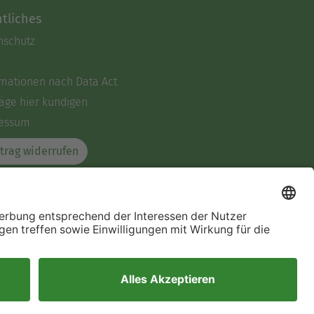
tliches
nschutz
rmationen nach Data Act
äge hier kündigen
essum
trag widerrufen