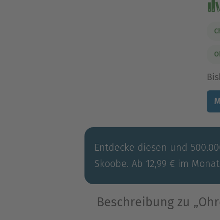
C
O
Bis
M
Entdecke diesen und 500.000
Skoobe. Ab 12,99 € im Monat
Beschreibung zu „Ohre