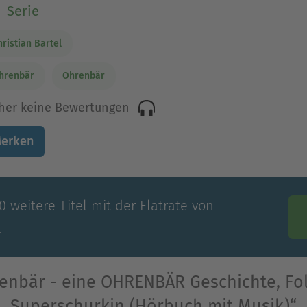
Serie
hristian Bartel
hrenbär
Ohrenbär
her keine Bewertungen
erken
 weitere Titel mit der Flatrate von
.
nbär - eine OHRENBÄR Geschichte, Folg
Superschurkin (Hörbuch mit Musik)“