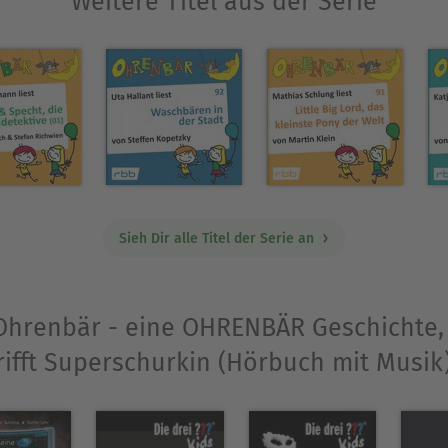
Weitere Titel aus der Serie
m. Er ist Mitherausgeber von EXOT - Zeitschrift für 
n und interessiert sich für Komik und Verzweiung.
ich Tier bin (Muschel Verlag, 2008).
T - Zeitschrift für komische Literatur.
i Hannemann, Horst Evers, Lea Streisand, Jess Joc
Sieh Dir alle Titel der Serie an
Ausblenden
„Ohrenbär - eine OHRENBÄR Geschichte,
rifft Superschurkin (Hörbuch mit Musik