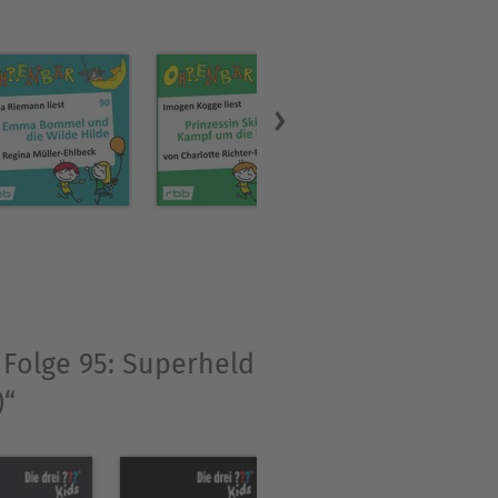
komische Literatur.
himsen, Volker Surmann,
 Folge 95: Superheld
)“