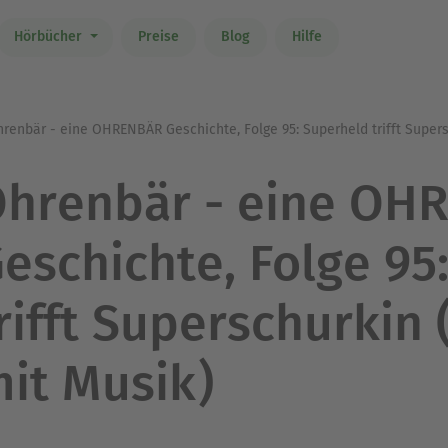
Hörbücher
Preise
Blog
Hilfe
renbär - eine OHRENBÄR Geschichte, Folge 95: Superheld trifft Super
hrenbär - eine OH
eschichte, Folge 95
rifft Superschurkin
it Musik)