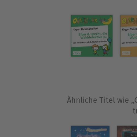
arbeitet er sich in Berlin ar
Christian Bartel lebt in Bon
Sein erstes Buch heißt: Seit 
Er ist Mitherausgeber von EXO
Mit Beiträgen von: Ahne, Ul
Christian Gottschalk, u.v.a.m.
Ähnliche Titel wie 
t