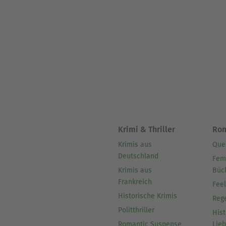
Krimi & Thriller
Ro
Krimis aus
Que
Deutschland
Fem
Krimis aus
Büc
Frankreich
Fee
Historische Krimis
Reg
Politthriller
Hist
Romantic Suspense
Lie