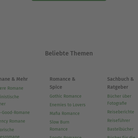
Beliebte Themen
mane & Mehr
Romance &
Sachbuch &
Spice
Ratgeber
ere Romane
Gothic Romance
Bücher über
inistische
Fotografie
her
Enemies to Lovers
Reiseberichte
l-Good-Romane
Mafia Romance
Reiseführer
ency Romane
Slow Burn
Romance
Bastelbücher
orische
besromane
Sports Romance
Bücher für die