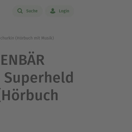
Suche
Login
schurkin (Hörbuch mit Musik)
RENBÄR
: Superheld
 (Hörbuch