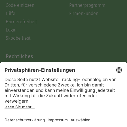
Code einlösen
Partnerprogramm
Hilfe
Firmenkunden
Barrierefreiheit
Login
Skoobe liest
Rechtliches
Datenschutz
AGB
Informationen nach Data
Act
Verträge hier kündigen
Impressum
Vertrag widerrufen