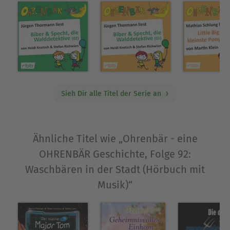
Über Steffen Kopetzky
Steffen Kopetzky, geboren 1971, ist Autor von
Romanen, Hörspielen und Reisereportagen. Sein
Roman Monschau stand monatelang auf der
Spiegel-Bestsellerliste, ebenso wie Risiko, der für
den Deutschen Buchpreis nominiert war. Zuletzt
Sieh Dir alle Titel der Serie an
erschien der Roman Atom (2025), über den Die
Zeit schrieb: «Kopetzky zu lesen, macht Spaß. Er
erzählt schmissig und doch präzise … Aktueller
Ähnliche Titel wie „Ohrenbär - eine
kann ein vermeintlich historischer Roman
wirklich nicht sein.» 2024 wurde Steffen Kopetzky
OHRENBÄR Geschichte, Folge 92:
mit dem Literaturpreis der Stahlstiftung
Waschbären in der Stadt (Hörbuch mit
Eisenhüttenstadt geehrt. Er lebt mit seiner Familie
Musik)“
in seiner Heimatstadt Pfaffenhofen an der Ilm.
Ausblenden