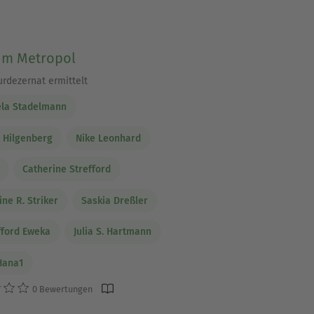
im Metropol
urdezernat ermittelt
ela Stadelmann
. Hilgenberg
Nike Leonhard
Catherine Strefford
ine R. Striker
Saskia Dreßler
ifford Eweka
Julia S. Hartmann
Hana1
0 Bewertungen