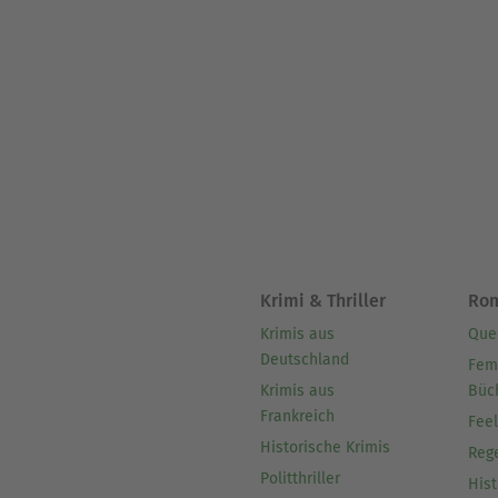
Krimi & Thriller
Ro
Krimis aus
Que
Deutschland
Fem
Krimis aus
Büc
Frankreich
Fee
Historische Krimis
Reg
Politthriller
Hist