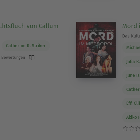
htsfluch von Callum
Mord 
Das Kult
Catherine R. Striker
Micha
 Bewertungen
Julia K
June Is
Cather
Effi Cl
Akiko 