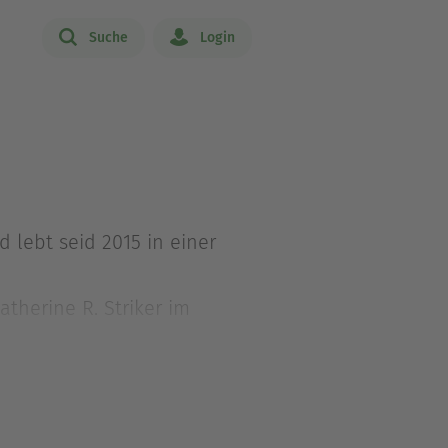
Suche
Login
 lebt seid 2015 in einer
therine R. Striker im
schreibt.de