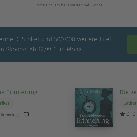
Sortierung: am beliebtesten bei Skoobe
rine R. Striker und 500.000 weitere Titel
on Skoobe. Ab 12,99 € im Monat.
ne Erinnerung
Die v
riker
Cather
 Bewertung