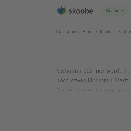
Bücher
Du bist hier:
Home
Bücher
Catheri
Katharina Stürmer wurde 1992
noch etwas kleineren Stadt, 
Die verlorene Erinnerung is
Eigenverlag veröffentlicht.
Weitere Informationen zur Au