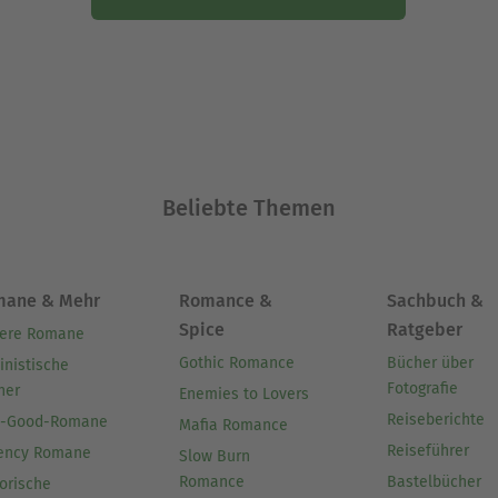
Beliebte Themen
mane & Mehr
Romance &
Sachbuch &
Spice
Ratgeber
ere Romane
Gothic Romance
Bücher über
inistische
Fotografie
her
Enemies to Lovers
Reiseberichte
l-Good-Romane
Mafia Romance
Reiseführer
ency Romane
Slow Burn
Romance
Bastelbücher
orische