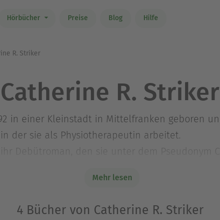
Hörbücher
Preise
Blog
Hilfe
ne R. Striker
Catherine R. Striker
 in einer Kleinstadt in Mittelfranken geboren und
in der sie als Physiotherapeutin arbeitet.
t ihr Debütroman, den sie unter dem Pseudonym Ca
Mehr lesen
torin finden Sie auch auf ihrer Website catherine
4 Bücher von Catherine R. Striker