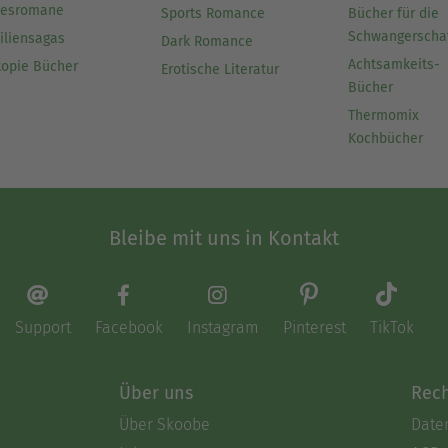
besromane
Sports Romance
Bücher für die
Schwangerscha
iliensagas
Dark Romance
Achtsamkeits-
topie Bücher
Erotische Literatur
Bücher
Thermomix
Kochbücher
Bleibe mit uns in Kontakt
Support
Facebook
Instagram
Pinterest
TikTok
Über uns
Rech
Über Skoobe
Date