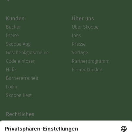
Kunden
Über uns
Bücher
Über Skoobe
Preise
Jobs
Skoobe App
Presse
Geschenkgutscheine
Verlage
Code einlösen
Partnerprogramm
Hilfe
Firmenkunden
Barrierefreiheit
Login
Skoobe liest
Rechtliches
Datenschutz
AGB