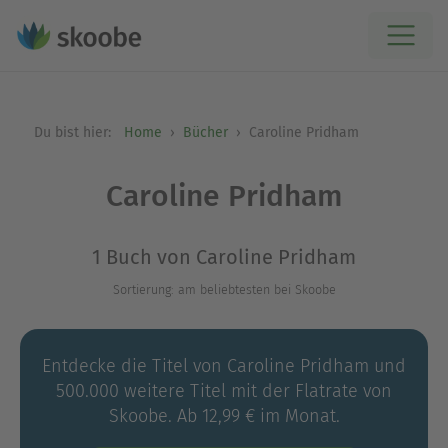
Du bist hier:
Home
Bücher
Caroline Pridham
Caroline Pridham
1 Buch von Caroline Pridham
Sortierung: am beliebtesten bei Skoobe
Entdecke die Titel von Caroline Pridham und
500.000 weitere Titel mit der Flatrate von
Skoobe. Ab 12,99 € im Monat.