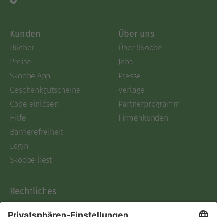
Kunden
Über uns
Bücher
Über Skoobe
Preise
Jobs
Skoobe App
Presse
Geschenkgutscheine
Verlage
Code einlösen
Partnerprogramm
Hilfe
Firmenkunden
Barrierefreiheit
Login
Skoobe liest
Rechtliches
Datenschutz