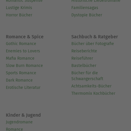
Romantic Suspense
Historische Liebesromane
Lustige Krimis
Familiensagas
Horror Bücher
Dystopie Bücher
Romance & Spice
Sachbuch & Ratgeber
Gothic Romance
Bücher über Fotografie
Enemies to Lovers
Reiseberichte
Mafia Romance
Reiseführer
Slow Burn Romance
Bastelbücher
Sports Romance
Bücher für die
Schwangerschaft
Dark Romance
Achtsamkeits-Bücher
Erotische Literatur
Thermomix Kochbücher
Kinder & Jugend
Jugendromane
Romance