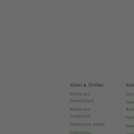
Krimi & Thriller
Ro
Krimis aus
Que
Deutschland
Fem
Krimis aus
Büc
Frankreich
Fee
Historische Krimis
Reg
Politthriller