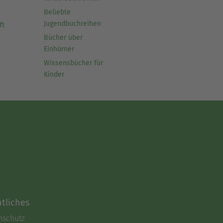
Beliebte
Jugendbuchreihen
ft
Bücher über
Einhörner
Wissensbücher für
Kinder
tliches
nschutz