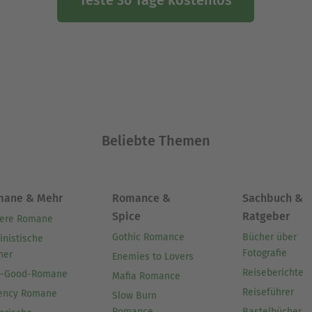
Beliebte Themen
mane & Mehr
Romance &
Sachbuch &
Spice
Ratgeber
ere Romane
Gothic Romance
Bücher über
inistische
Fotografie
her
Enemies to Lovers
Reiseberichte
l-Good-Romane
Mafia Romance
Reiseführer
ency Romane
Slow Burn
Romance
Bastelbücher