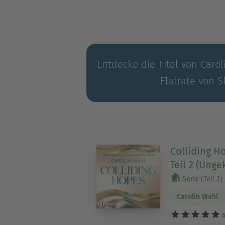
Entdecke die Titel von Carol
Flatrate von S
Colliding H
Teil 2 (Unge
Serie (Teil 2)
Carolin Wahl
6