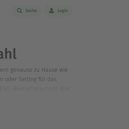
Suche
Login
ahl
ndern genauso zu Hause wie
n oder Setting für das
GEL-Bestsellerautorin ihre
Weitere Informationen zur
ter @carolinwahl_