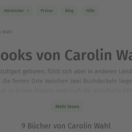
Hörbücher
Preise
Blog
Hilfe
n Wahl
ooks von Carolin W
Stuttgart geboren, fühlt sich aber in anderen Lä
 die fernen Orte zwischen zwei Buchdeckeln liege
d. In Driven Dreams verknüpft die mehrfache SPIE
ort mit ihrer Liebe für romantische Geschichten. 
Mehr lesen
 carolinwahl.de oder auf Instagram und TikTok un
9 Bücher von Carolin Wahl