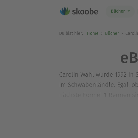
Bücher
Du bist hier:
Home
Bücher
Caroli
eB
Carolin Wahl wurde 1992 in 
im Schwabenländle. Egal, ob
nächste Formel 1-Rennen sin
Leidenschaft für den Rennsp
Autorin auf ihrer Homepage