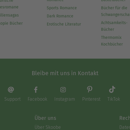
orische
besromane
Sports Romance
Bücher für die
Schwangerscha
iliensagas
Dark Romance
Achtsamkeits-
topie Bücher
Erotische Literatur
Bücher
Thermomix
Kochbücher
Bleibe mit uns in Kontakt
Support
Facebook
Instagram
Pinterest
TikTok
Über uns
Rech
Über Skoobe
Date