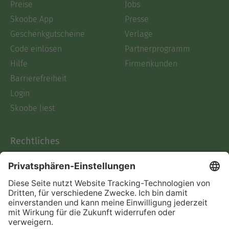
Preise
Jobs
Skoobe App
Presse
Geschenkgutscheine
Verlage
Code einlösen
Partnerprogramm
Hilfe
Firmenkunden
Barrierefreiheit
Login
Skoobe liest
Rechtliches
Datenschutz
AGB
Informationen nach Data
Act
Verträge hier kündigen
Impressum