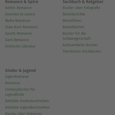
Romance & Spice
Sachbuch & Ratgeber
Gothic Romance
Bücher über Fotografie
Enemies to Lovers
Reiseberichte
Mafia Romance
Reiseführer
Slow Burn Romance
Bastelbücher
Sports Romance
Bücher für die
Schwangerschaft
Dark Romance
Achtsamkeits-Bücher
Erotische Literatur
Thermomix Kochbücher
Kinder & Jugend
Jugendromane
Romance
Fantasybücher für
Jugendliche
Beliebte Kinderbuchreihen
Beliebte Jugendbuchreihen
Bücher über Einhörner