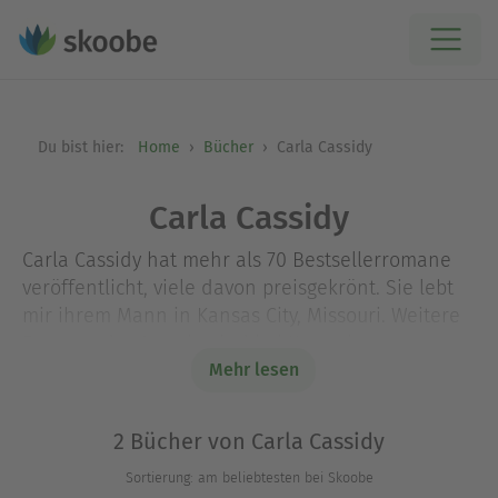
Du bist hier:
Home
Bücher
Carla Cassidy
Carla Cassidy
Carla Cassidy hat mehr als 70 Bestsellerromane
veröffentlicht, viele davon preisgekrönt. Sie lebt
mir ihrem Mann in Kansas City, Missouri. Weitere
Romane der Autorin sind bei Knaur in
Vorbereitung. Mehr Informationen zu der Autorin
Mehr lesen
unter www. carlacassidybooks.com
2 Bücher von Carla Cassidy
Sortierung: am beliebtesten bei Skoobe