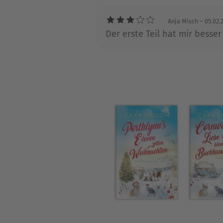
bereits gefunden und lebt mi
Anja Misch
– 05.02.
Der erste Teil hat mir besser 