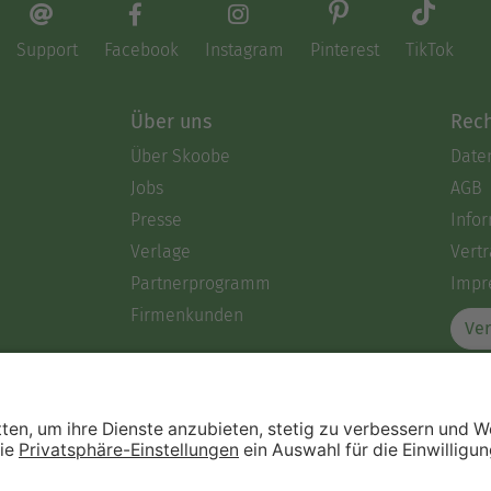
Support
Facebook
Instagram
Pinterest
TikTok
Über uns
Rech
Über Skoobe
Date
Jobs
AGB
Presse
Info
Verlage
Vertr
Partnerprogramm
Impr
Firmenkunden
Ver