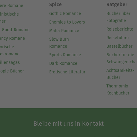
Spice
Ratgeber
ere Romane
Gothic Romance
Bücher über
inistische
Fotografie
her
Enemies to Lovers
Reiseberichte
l-Good-Romane
Mafia Romance
Reiseführer
ency Romane
Slow Burn
Romance
Bastelbücher
orische
besromane
Sports Romance
Bücher für die
Schwangerscha
iliensagas
Dark Romance
Achtsamkeits-
topie Bücher
Erotische Literatur
Bücher
Thermomix
Kochbücher
Bleibe mit uns in Kontakt