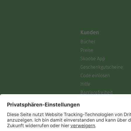
Kunden
Bücher
Preise
Skoobe App
Geschenkgutscheine
Code einlösen
Hilfe
Barrierefreiheit
Login
Skoobe liest