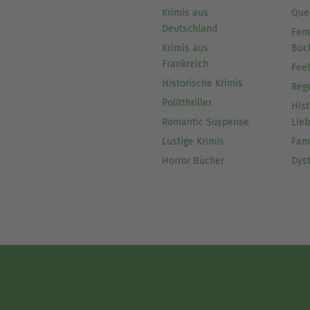
Krimis aus
Que
Deutschland
Fem
Krimis aus
Büc
Frankreich
Fee
Historische Krimis
Reg
Politthriller
Hist
Romantic Suspense
Lie
Lustige Krimis
Fam
Horror Bücher
Dys