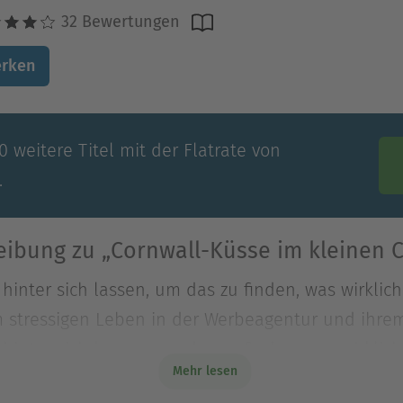
32 Bewertungen
rken
 weitere Titel mit der Flatrate von
.
eibung zu „Cornwall-Küsse im kleinen C
nter sich lassen, um das zu finden, was wirklich
m stressigen Leben in der Werbeagentur und ihre
nter sich lassen, um das zu finden, was wirklich
Mehr lesen
m stressigen Leben in der Werbeagentur und ihre