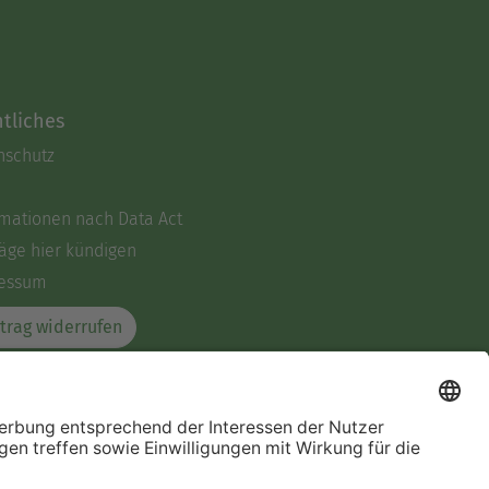
tliches
nschutz
rmationen nach Data Act
äge hier kündigen
essum
trag widerrufen