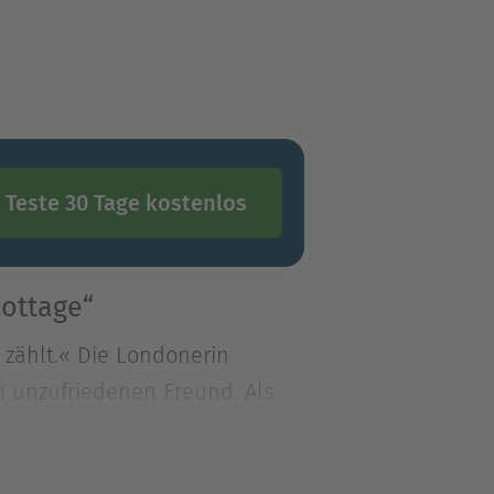
Teste 30 Tage kostenlos
ottage“
 zählt.« Die Londonerin
m unzufriedenen Freund. Als
 zählt.« Die Londonerin
m unzufriedenen Freund. Als