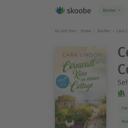
Bücher
Du bist hier:
Home
Bücher
Cara 
C
C
Seh
Car
Ro