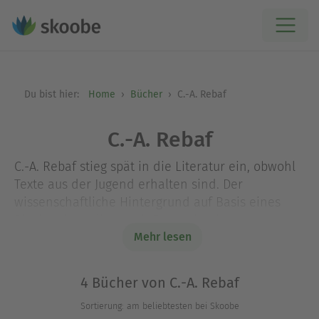
Du bist hier:
Home
Bücher
C.-A. Rebaf
C.-A. Rebaf
C.-A. Rebaf stieg spät in die Literatur ein, obwohl
Texte aus der Jugend erhalten sind. Der
wissenschaftliche Hintergrund auf Basis eines
Biochemiestudiums mit Promotion ist
unverkennbar. Als Vorbild dient Carl Djerassi, der
Mehr lesen
Erfinder der Anti-Baby-Pille.
4 Bücher von C.-A. Rebaf
Sortierung: am beliebtesten bei Skoobe