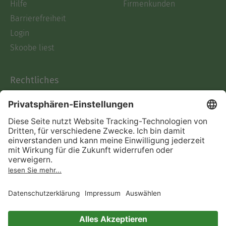
Hilfe
Firmenkunden
Barrierefreiheit
Login
Skoobe liest
Rechtliches
Datenschutz
AGB
Informationen nach Data
Act
Verträge hier kündigen
Impressum
Vertrag widerrufen