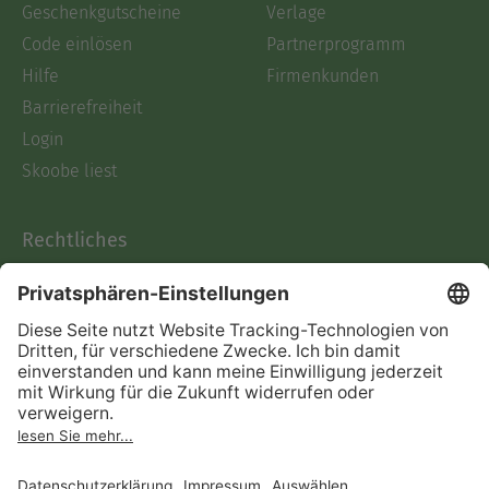
Geschenkgutscheine
Verlage
Code einlösen
Partnerprogramm
Hilfe
Firmenkunden
Barrierefreiheit
Login
Skoobe liest
Rechtliches
Datenschutz
AGB
Informationen nach Data
Act
Verträge hier kündigen
Impressum
Vertrag widerrufen