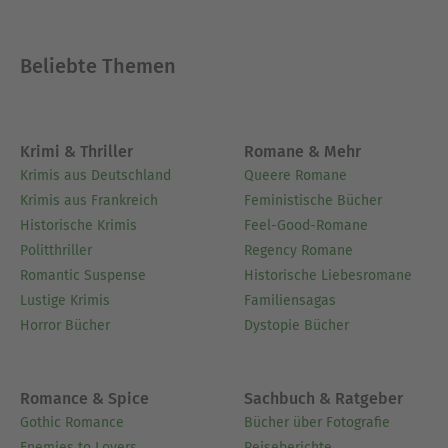
Beliebte Themen
Krimi & Thriller
Romane & Mehr
Krimis aus Deutschland
Queere Romane
Krimis aus Frankreich
Feministische Bücher
Historische Krimis
Feel-Good-Romane
Politthriller
Regency Romane
Romantic Suspense
Historische Liebesromane
Lustige Krimis
Familiensagas
Horror Bücher
Dystopie Bücher
Romance & Spice
Sachbuch & Ratgeber
Gothic Romance
Bücher über Fotografie
Enemies to Lovers
Reiseberichte