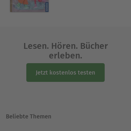
Grimm herausragende Sprachwissenschaftler.
Jacob Grimm formulierte die berühmte Grimmsche
Lautverschiebung, während beide gemeinsam das
monumentale "Deutsche Wörterbuch"
begründeten, ein Grundstein der modernen
Germanistik.
Lesen. Hören. Bücher
Ihr Werk prägte nicht nur die deutsche Kultur,
erleben.
sondern beeinflusst bis heute Literatur,
Pädagogik, Psychologie und Popkultur weltweit.
Jetzt kostenlos testen
Die Märchen der Brüder Grimm verbinden
zeitlose Symbolik mit moralischer Tiefe - und
begeistern bis heute Leser*innen jeden Alters.
Ausblenden
Beliebte Themen