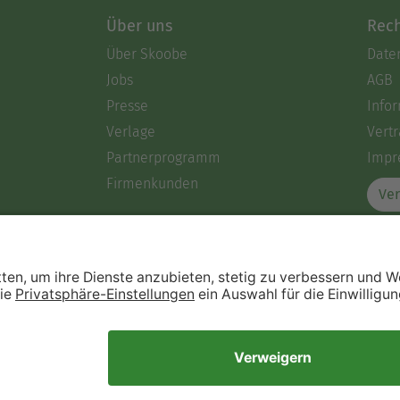
Über uns
Rech
Über Skoobe
Date
Jobs
AGB
Presse
Info
Verlage
Vertr
Partnerprogramm
Impr
Firmenkunden
Ver
Immer ein gutes Buch