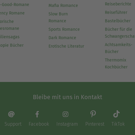
Reiseberichte
l-Good-Romane
Mafia Romance
Reiseführer
ency Romane
Slow Burn
Romance
Bastelbücher
orische
besromane
Sports Romance
Bücher für die
Schwangerscha
iliensagas
Dark Romance
Achtsamkeits-
topie Bücher
Erotische Literatur
Bücher
Thermomix
Kochbücher
Bleibe mit uns in Kontakt
Support
Facebook
Instagram
Pinterest
TikTok