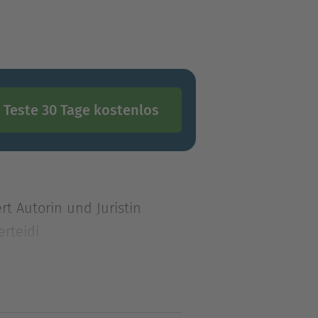
Teste 30 Tage kostenlos
rt Autorin und Juristin
rteidi
rt Autorin und Juristin
rteidigerin, die diesen
eklyKelly McCann ist