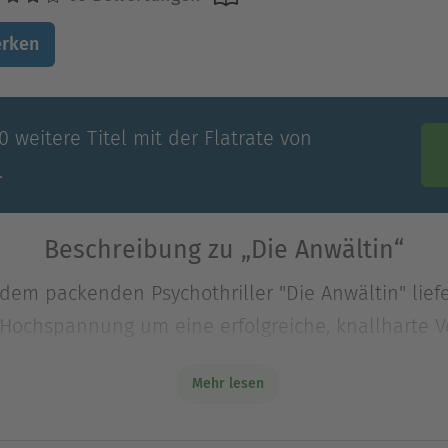
rken
 weitere Titel mit der Flatrate von
.
Beschreibung zu „Die Anwältin“
t dem packenden Psychothriller "Die Anwältin" liefe
 Hochspannung um eine erfolgreiche, knallharte Ve
t dem packenden Psychothriller "Die Anwältin" liefe
Mehr lesen
 Hochspannung um eine erfolgreiche, knallharte Ve
ätte …»Ein explosiver Page-Turner!« Publishers We