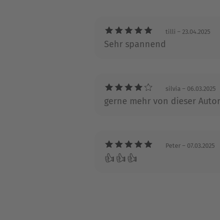
Bonnie Kistler ist die Autorin
das Opfer" ist ihr Debut au
tilli
– 23.04.2025
verleiht sie allem, was sie 
Sehr spannend
verzaubernd und filmisch bes
den Blue Ridge Mountains.
silvia
– 06.03.2025
gerne mehr von dieser Autor
Peter
– 07.03.2025
👍👍👍