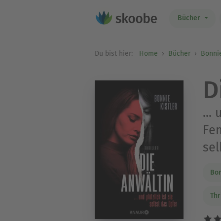
Bücher
Du bist hier:
Home
Bücher
Bonnie
D
...
Fem
sel
Bon
Thr