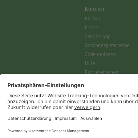
Kunden
Bücher
Preise
Skoobe App
Geschenkgutscheine
Code einlösen
Hilfe
Barrierefreiheit
Login
Skoobe liest