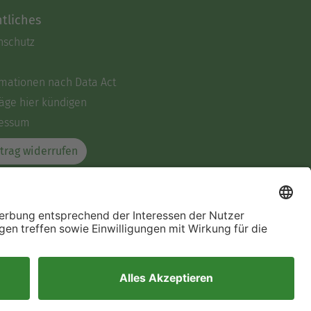
tliches
nschutz
rmationen nach Data Act
äge hier kündigen
essum
trag widerrufen