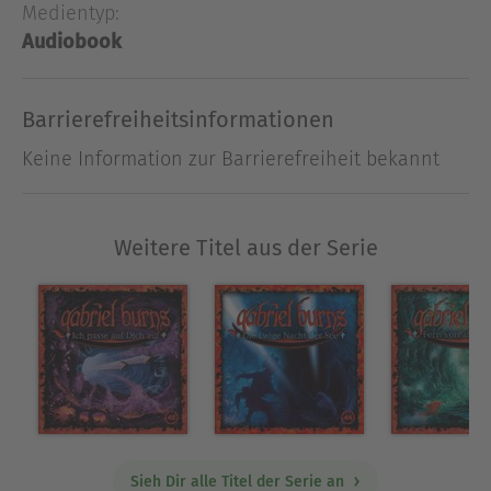
Rätsel, wie die Identität von Mr. Bakerman oder
Medientyp:
dem Verschwinden von Stevens Bruder Daniel vor
Audiobook
dem Beginn der Serie.
Barrierefreiheitsinformationen
Ausblenden
Keine Information zur Barrierefreiheit bekannt
Weitere Titel aus der Serie
Sieh Dir alle Titel der Serie an