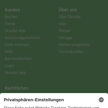
Kunden
Über uns
Bücher
Über Skoobe
Preise
Jobs
Skoobe App
Presse
Geschenkgutscheine
Verlage
Code einlösen
Partnerprogramm
Hilfe
Firmenkunden
Barrierefreiheit
Login
Skoobe liest
Rechtliches
Datenschutz
AGB