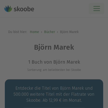
Du bist hier:
Home
Bücher
Björn Marek
Björn Marek
1 Buch von Björn Marek
Sortierung: am beliebtesten bei Skoobe
Entdecke die Titel von Björn Marek und
500.000 weitere Titel mit der Flatrate von
Skoobe. Ab 12,99 € im Monat.