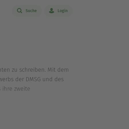
Suche
Login
chten zu schreiben. Mit dem
bewerbs der DMSG und des
 ihre zweite
e lebt mit ihrem Mann und