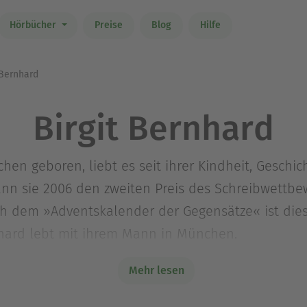
Hörbücher
Preise
Blog
Hilfe
 Bernhard
Birgit Bernhard
chen geboren, liebt es seit ihrer Kindheit, Geschi
wann sie 2006 den zweiten Preis des Schreibwett
ach dem »Adventskalender der Gegensätze« ist dies
rnhard lebt mit ihrem Mann in München.
rborn geboren, studierte Grafikdesign in Trier. Si
Mehr lesen
n und arbeitet dort als Grafik-Designerin.