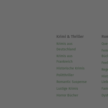
Krimi & Thriller
Ro
Krimis aus
Que
Deutschland
Fem
Krimis aus
Büc
Frankreich
Fee
Historische Krimis
Reg
Politthriller
Hist
Romantic Suspense
Lie
Lustige Krimis
Fam
Horror Bücher
Dys