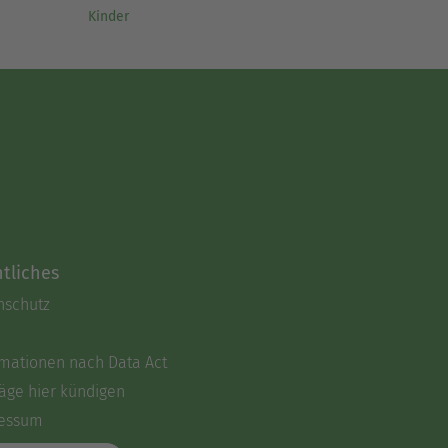
Kinder
tliches
nschutz
rmationen nach Data Act
äge hier kündigen
essum