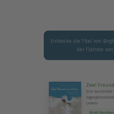
Entdecke die Titel von Birg
der Flatrate von
Zwei Freun
Eine Geschichte 
Aggregatzuständ
Lebens
Birgit Bernhar