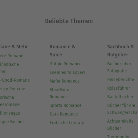
Beliebte Themen
mane & Mehr
Romance &
Sachbuch &
Spice
Ratgeber
ere Romane
Gothic Romance
Bücher über
inistische
Fotografie
her
Enemies to Lovers
Reiseberichte
l-Good-Romane
Mafia Romance
Reiseführer
ency Romane
Slow Burn
Romance
Bastelbücher
orische
besromane
Sports Romance
Bücher für die
Schwangerscha
iliensagas
Dark Romance
Achtsamkeits-
topie Bücher
Erotische Literatur
Bücher
Thermomix