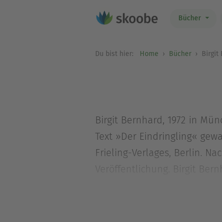
Bücher
Du bist hier:
Home
Bücher
Birgit
Birgit Bernhard, 1972 in Mün
Text »Der Eindringling« ge
Frieling-Verlages, Berlin. N
Veröffentlichung. Birgit Be
Ursula Frerich, 1969 in Pade
ihren vier Kindern in Münche