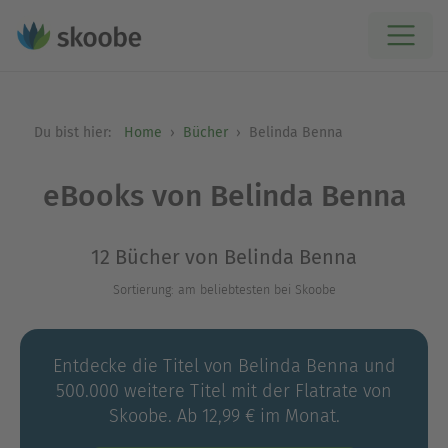
Du bist hier:
Home
Bücher
Belinda Benna
eBooks von Belinda Benna
12 Bücher von Belinda Benna
Sortierung: am beliebtesten bei Skoobe
Entdecke die Titel von Belinda Benna und
500.000 weitere Titel mit der Flatrate von
Skoobe. Ab 12,99 € im Monat.