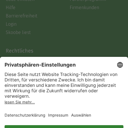
Hilfe
Firmenkunden
Barrierefreiheit
Login
Skoobe liest
Rechtliches
Datenschutz
AGB
Informationen nach Data
Act
Verträge hier kündigen
Impressum
Vertrag widerrufen