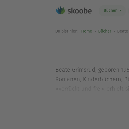
Bücher
Du bist hier:
Home
Bücher
Beate 
Beate Grimsrud, geboren 1963
Romanen, Kinderbüchern, B
»Verrückt und frei« erhielt
von norwegischer Seite für 
Schweden.