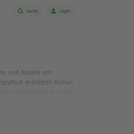
Suche
Login
rin und Autorin von
ografisch geprägten Roman
l von schwedischer als auch
imsrud lebt heute in