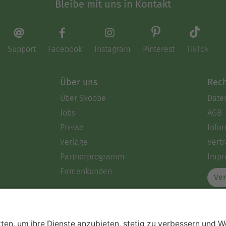
Bleibe mit uns in Kontakt
Support
Facebook
Instagram
Pinterest
TikTok
Über uns
Rech
Über Skoobe
Date
Jobs
AGB
Presse
Info
Verlage
Vertr
Partnerprogramm
Impr
Firmenkunden
Ver