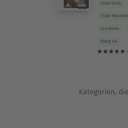
VV.AA VV.AA
Trude Marstei
Gro Dahle
Bjørg Vik
1
Kategorien, di