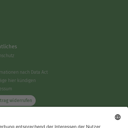
tliches
nschutz
rmationen nach Data Act
äge hier kündigen
essum
trag widerrufen