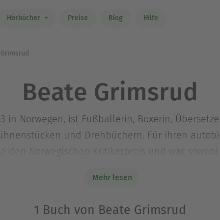
Hörbücher
Preise
Blog
Hilfe
Grimsrud
Beate Grimsrud
 in Norwegen, ist Fußballerin, Boxerin, Übersetze
ühnenstücken und Drehbüchern. Für ihren autobi
 sie den Norwegischen Kritikerpreis und war sowoh
den Nordischen Literaturpreis nominiert. Beate Gr
Mehr lesen
1 Buch von Beate Grimsrud