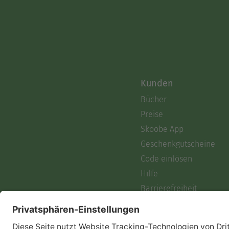
Kunden
Bücher
Preise
Skoobe App
Geschenkgutscheine
Code einlösen
Hilfe
Barrierefreiheit
Login
Skoobe liest