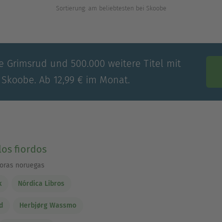
Sortierung: am beliebtesten bei Skoobe
e Grimsrud und 500.000 weitere Titel mit
 Skoobe. Ab 12,99 € im Monat.
los fiordos
toras noruegas
k
Nórdica Libros
d
Herbjørg Wassmo