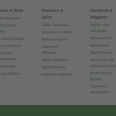
mane & Mehr
Romance &
Sachbuch &
Spice
Ratgeber
ere Romane
Gothic Romance
Bücher über
inistische
Fotografie
her
Enemies to Lovers
Reiseberichte
l-Good-Romane
Mafia Romance
Reiseführer
ency Romane
Slow Burn
Romance
Bastelbücher
orische
besromane
Sports Romance
Bücher für die
Schwangerscha
iliensagas
Dark Romance
Achtsamkeits-
topie Bücher
Erotische Literatur
Bücher
Thermomix
Kochbücher