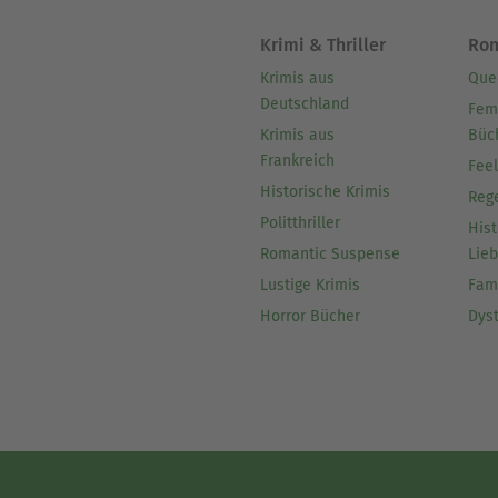
Krimi & Thriller
Ro
Krimis aus
Que
Deutschland
Fem
Krimis aus
Büc
Frankreich
Fee
Historische Krimis
Reg
Politthriller
Hist
Romantic Suspense
Lie
Lustige Krimis
Fam
Horror Bücher
Dys