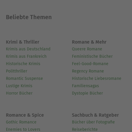
immernoch arbeite. Schon früh begann ich mit
dem Geschichtenschreiben und habe eine
Beliebte Themen
Biografie über mein Leben geschrieben, aber
noch nicht veröffentlicht.
Ausblenden
Krimi & Thriller
Romane & Mehr
Krimis aus Deutschland
Queere Romane
Krimis aus Frankreich
Feministische Bücher
Historische Krimis
Feel-Good-Romane
Politthriller
Regency Romane
Romantic Suspense
Historische Liebesromane
Lustige Krimis
Familiensagas
Horror Bücher
Dystopie Bücher
Romance & Spice
Sachbuch & Ratgeber
Gothic Romance
Bücher über Fotografie
Enemies to Lovers
Reiseberichte