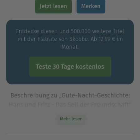
Jetzt lesen
Merken
Entdecke diesen und 500.000 weitere Titel
mit der Flatrate von Skoobe. Ab 12,99 € im
Monat.
Teste 30 Tage kostenlos
Beschreibung zu „Gute-Nacht-Geschichte:
Hans und Fritz - Das Seil der Freundschaft“
Für Kinder: Natürlich darf man sich nicht
Mehr lesen
absichtlich in Gefahr begeben! Dennoch haben
auch unschöne Situationen oft einen Sinn oder
bringen etwas Gutes mit sich, wenn man