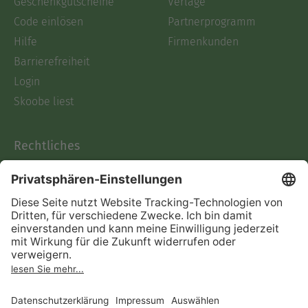
Geschenkgutscheine
Verlage
Code einlösen
Partnerprogramm
Hilfe
Firmenkunden
Barrierefreiheit
Login
Skoobe liest
Rechtliches
Datenschutz
AGB
Informationen nach Data
Act
Verträge hier kündigen
Impressum
Vertrag widerrufen