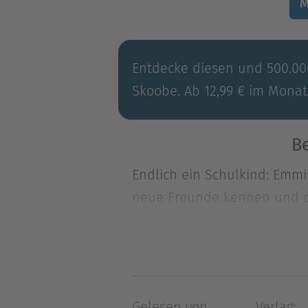
M
Entdecke diesen und 500.000
Skoobe. Ab 12,99 € im Monat
Be
Endlich ein Schulkind: Emmi 
neue Freunde kennen und da
Endlich ein Schulkind: Emmi 
neue Freunde kennen und da
auch ganz schön aufregend i
Schulhof ausgelacht wird. E
Gelesen von
Verlag: