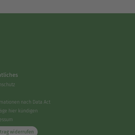
tliches
nschutz
rmationen nach Data Act
äge hier kündigen
essum
trag widerrufen