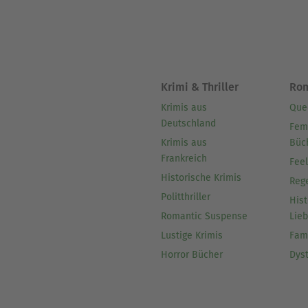
Krimi & Thriller
Ro
Krimis aus
Que
Deutschland
Fem
Krimis aus
Büc
Frankreich
Fee
Historische Krimis
Reg
Politthriller
Hist
Romantic Suspense
Lie
Lustige Krimis
Fam
Horror Bücher
Dys