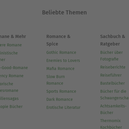
Beliebte Themen
mane & Mehr
Romance &
Sachbuch &
Spice
Ratgeber
ere Romane
Gothic Romance
Bücher über
inistische
Fotografie
her
Enemies to Lovers
Reiseberichte
l-Good-Romane
Mafia Romance
Reiseführer
ency Romane
Slow Burn
Romance
Bastelbücher
orische
besromane
Sports Romance
Bücher für die
Schwangerscha
iliensagas
Dark Romance
Achtsamkeits-
topie Bücher
Erotische Literatur
Bücher
Thermomix
Kochbücher