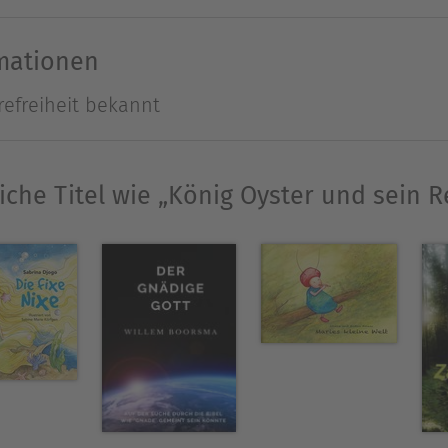
nn taucht eines Tages Cliff Knudsens Sohn Hasso
h dieses Mal greift der Meeresgott ein!Er erschaf
rmationen
Anieba, die ihm ebenso helfen soll wie der Journ
refreiheit bekannt
nsky und deren siebenjähriger Sohn Tommy.Doch 
 betreten, auf der sie die fünfjährige Lisa und de
 den magischen Tropfen beginnt. Den fünf Mensch
iche Titel wie „König Oyster und sein R
orstellungskraft.Mit sprechenden Meeresbewohner
en Monsterkrabbe Risko, der eitlen Königsschlang
il Krokan und den vielen anderen.Alleine Tommy u
stand der Unterwasserwelt in ihren schwachen H
t. Die letzten neun Jahre zog es mich immer wiede