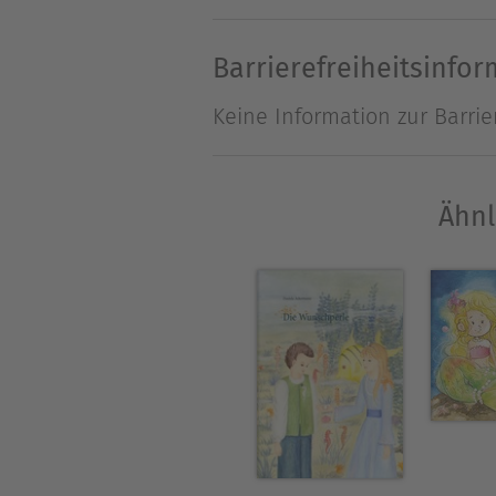
Lebensfreude zurück.Und da
Lebensbereich aufs Neue.Doc
Barrierefreiheitsinfo
schlangenhafte Zauberwesen 
Keine Information zur Barrie
Lebensgefährtin Nadja Lowi
als sie die Hallig Okkerland
erwacht!Und die Suche nach
Ähnl
Wunderwelt jenseits aller V
Schildkröte Mora, der mutig
überheblichen Riesenkrokod
die Rettung und den Fortbe
gelingen?
Über Bärbel Junker
Ich habe viele Länder bereis