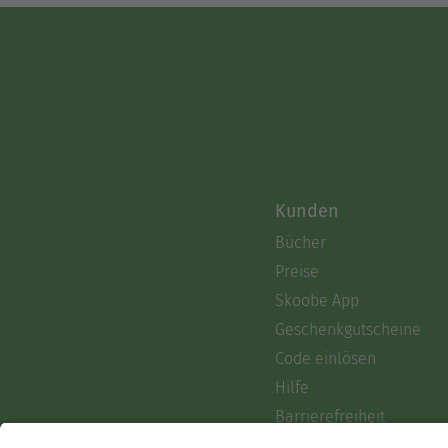
Kunden
Bücher
Preise
Skoobe App
Geschenkgutscheine
Code einlösen
Hilfe
Barrierefreiheit
Login