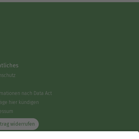
tliches
nschutz
rmationen nach Data Act
äge hier kündigen
essum
trag widerrufen