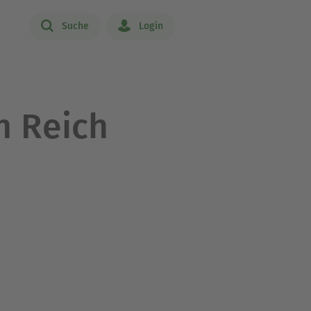
Suche
Login
n Reich