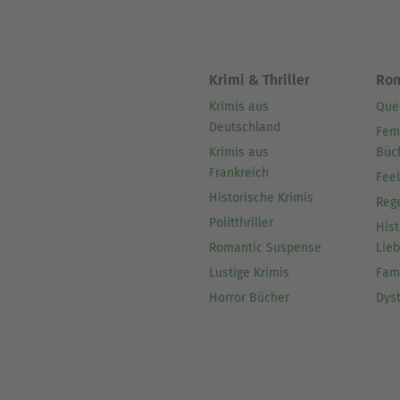
Krimi & Thriller
Ro
Krimis aus
Que
Deutschland
Fem
Krimis aus
Büc
Frankreich
Fee
Historische Krimis
Reg
Politthriller
Hist
Romantic Suspense
Lie
Lustige Krimis
Fam
Horror Bücher
Dys