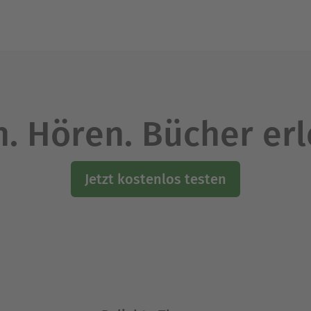
 und der vielschichtigen asiatischen Kultur. Auße
 ich liebe Tiere (hatte Schäferhunde und Katzen) 
Ausblenden
. Hören. Bücher er
Jetzt kostenlos testen