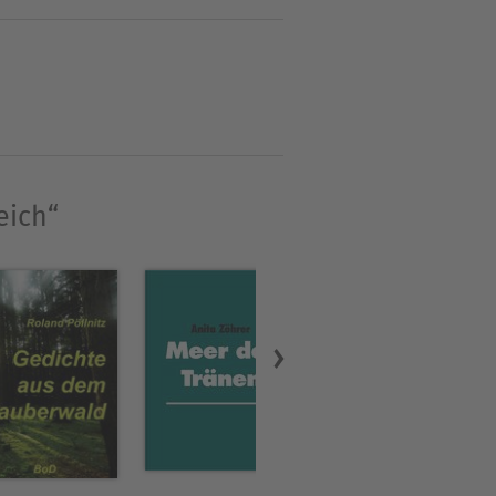
 auf und gefährdet ihren
ft für Olmokan das
alist Dennis Parker, dessen
davon ahnen diese nichts,
r alte Hans erwarten.Olmokan
en aber offenbart sich eine
eich“
n wie der uralten, weisen
e Xzostra, dem
nd die kleine Lisa halten
änden.Doch wird es ihnen
r nach Asien. Ich bin