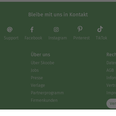
Bleibe mit uns in Kontakt
Support
Facebook
Instagram
Pinterest
TikTok
Über uns
Rech
Über Skoobe
Date
Jobs
AGB
Presse
Info
Verlage
Vertr
Partnerprogramm
Impr
Firmenkunden
Ver