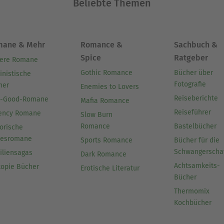
Beliebte Themen
mane & Mehr
Romance &
Sachbuch &
Spice
Ratgeber
ere Romane
Gothic Romance
Bücher über
inistische
Fotografie
her
Enemies to Lovers
Reiseberichte
l-Good-Romane
Mafia Romance
Reiseführer
ency Romane
Slow Burn
Romance
Bastelbücher
orische
besromane
Sports Romance
Bücher für die
Schwangerscha
iliensagas
Dark Romance
Achtsamkeits-
topie Bücher
Erotische Literatur
Bücher
Thermomix
Kochbücher