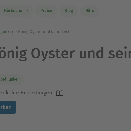
Hörbücher
Preise
Blog
Hilfe
 Junker
König Oyster und sein Reich
önig Oyster und sei
bel Junker
er keine Bewertungen
rken