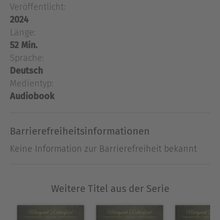
Veröffentlicht:
übrigen Familienmitglieder der Shadwells eine
2024
Fuchsjagd.Unter mysteriösen Umständen kommt
Länge:
dabei Patriarch Connor Shadwell ums Leben.Ein
tragischer Jagdunfall? -- Margaret Rutherford will
52 Min.
nicht so recht daran glauben und begibt sich
Sprache:
gemeinsam mit Mr. Stringer auf Spurensuche...
Deutsch
Medientyp:
Audiobook
Ausblenden
Barrierefreiheitsinformationen
Keine Information zur Barrierefreiheit bekannt
Weitere Titel aus der Serie