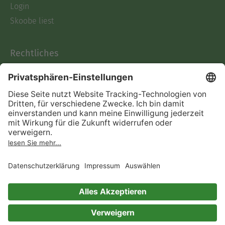
Login
Skoobe liest
Rechtliches
Datenschutz
AGB
Informationen nach Data
Act
Verträge hier kündigen
Impressum
Vertrag widerrufen
Immer ein gutes Buch