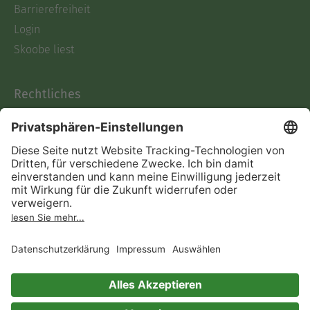
Barrierefreiheit
Login
Skoobe liest
Rechtliches
Datenschutz
AGB
Informationen nach Data
Act
Verträge hier kündigen
Impressum
Vertrag widerrufen
Immer ein gutes Buch