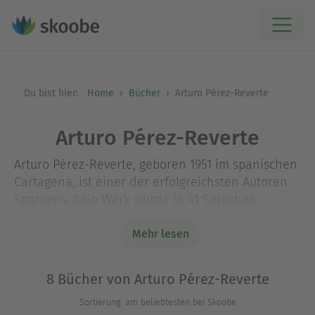
Du bist hier:
Home
Bücher
Arturo Pérez-Reverte
Arturo Pérez-Reverte
Arturo Pérez-Reverte, geboren 1951 im spanischen
Cartagena, ist einer der erfolgreichsten Autoren
Spaniens. Sein Werk wurde in 41 Sprachen
übersetzt, sein Roman
ist ein
Der Club Dumas
Mehr lesen
Weltbestseller und wurde von Roman Polanski mit
Johnny Depp in der Hauptrolle unter dem Titel
Die
verfilmt. Arturo Pérez-Reverte
neun Pforten
8 Bücher von Arturo Pérez-Reverte
arbeitete 21 Jahre als Kriegsreporter. Seit 2003 ist
Sortierung: am beliebtesten bei Skoobe
er Mitglied der Real Academia Española.