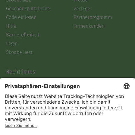
Geschenkgutscheine
Verlage
Code einlösen
Partnerprogramm
Hilfe
Firmenkunden
Barrierefreiheit
Login
Skoobe liest
Rechtliches
Datenschutz
AGB
Informationen nach Data
Act
Verträge hier kündigen
Impressum
Vertrag widerrufen