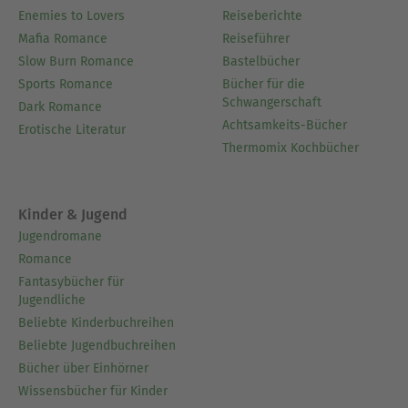
Enemies to Lovers
Reiseberichte
Mafia Romance
Reiseführer
Slow Burn Romance
Bastelbücher
Sports Romance
Bücher für die
Schwangerschaft
Dark Romance
Achtsamkeits-Bücher
Erotische Literatur
Thermomix Kochbücher
Kinder & Jugend
Jugendromane
Romance
Fantasybücher für
Jugendliche
Beliebte Kinderbuchreihen
Beliebte Jugendbuchreihen
Bücher über Einhörner
Wissensbücher für Kinder