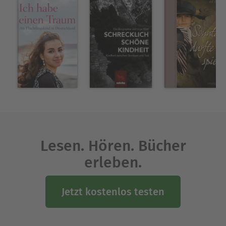
Recht lebten. Ihr Leben und ihre Arbeit werden
von allen Seiten beleuchtet, um die politischen
Wirren in den zwanziger Jahren bis zur
Machtergreifung Hitlers verständlich zu machen.
Nach den turbulenten Zeiten im Dritten Reich
begegneten sich die Sprösslinge aus den zwei
Familien. Sie lernten sich kennen und lieben und
landeten dann schnell im Hafen der Ehe.
Ausblenden
Lesen. Hören. Bücher
erleben.
Jetzt kostenlos testen