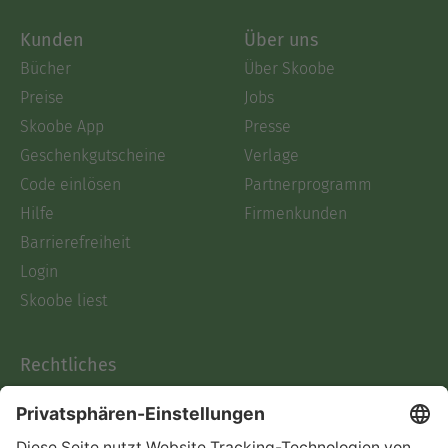
Kunden
Über uns
Bücher
Über Skoobe
Preise
Jobs
Skoobe App
Presse
Geschenkgutscheine
Verlage
Code einlösen
Partnerprogramm
Hilfe
Firmenkunden
Barrierefreiheit
Login
Skoobe liest
Rechtliches
Datenschutz
AGB