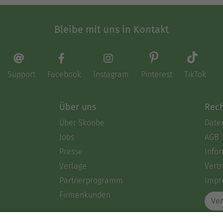
Bleibe mit uns in Kontakt
Support
Facebook
Instagram
Pinterest
TikTok
Über uns
Rech
Über Skoobe
Date
Jobs
AGB
Presse
Info
Verlage
Vertr
Partnerprogramm
Impr
Firmenkunden
Ver