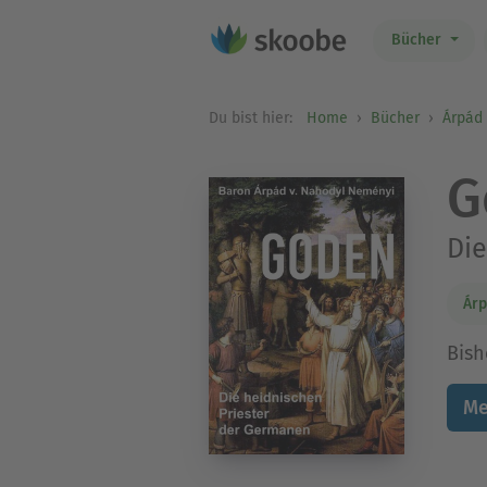
Bücher
Du bist hier:
Home
Bücher
Árpád
G
Die
Árp
Bish
Me