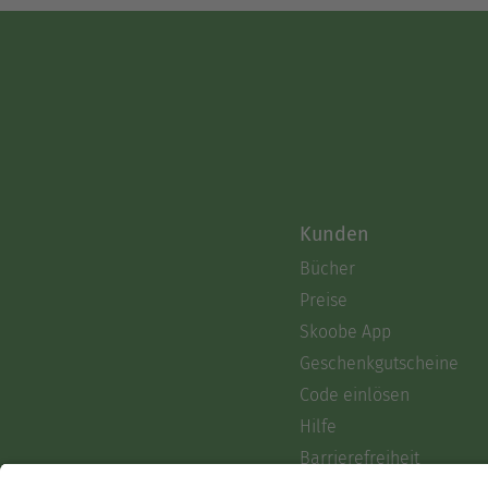
Kunden
Bücher
Preise
Skoobe App
Geschenkgutscheine
Code einlösen
Hilfe
Barrierefreiheit