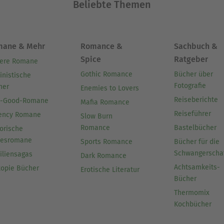
Beliebte Themen
mane & Mehr
Romance &
Sachbuch &
Spice
Ratgeber
ere Romane
Gothic Romance
Bücher über
inistische
Fotografie
her
Enemies to Lovers
Reiseberichte
l-Good-Romane
Mafia Romance
Reiseführer
ency Romane
Slow Burn
Romance
Bastelbücher
orische
besromane
Sports Romance
Bücher für die
Schwangerscha
iliensagas
Dark Romance
Achtsamkeits-
topie Bücher
Erotische Literatur
Bücher
Thermomix
Kochbücher