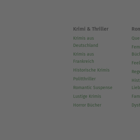
Krimi & Thriller
Ro
Krimis aus
Que
Deutschland
Fem
Krimis aus
Büc
Frankreich
Fee
Historische Krimis
Reg
Politthriller
Hist
Romantic Suspense
Lie
Lustige Krimis
Fam
Horror Bücher
Dys