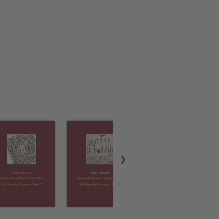
efasst sich seit 43 Jahren
988 bereits zahlreiche