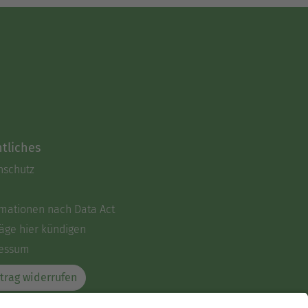
tliches
nschutz
rmationen nach Data Act
äge hier kündigen
essum
trag widerrufen