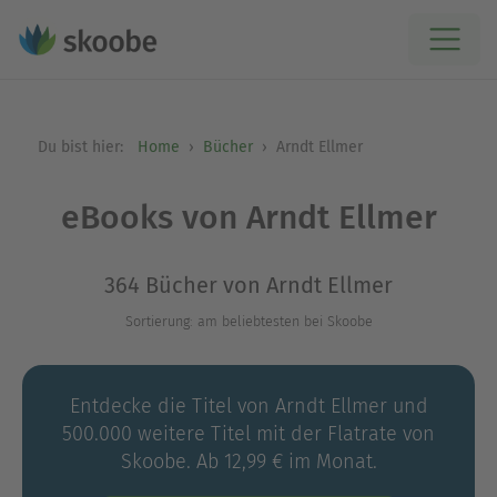
Du bist hier:
Home
Bücher
Arndt Ellmer
eBooks von Arndt Ellmer
364 Bücher von Arndt Ellmer
Sortierung: am beliebtesten bei Skoobe
Entdecke die Titel von Arndt Ellmer und
500.000 weitere Titel mit der Flatrate von
Skoobe. Ab 12,99 € im Monat.