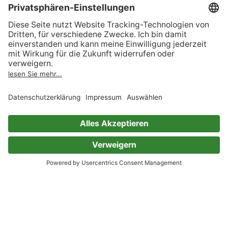
Arndt Ellmer
3 Bewertungen
Perry Rhodan 1480: Die
Verbannten von Maahkora
Perry Rhodan-Zyklus "Die Cantaro"
Serie (Teil 1480)
Arndt Ellmer
3 Bewertungen
Perry Rhodan 2307: Der Psi-
Korresponder
Perry Rhodan-Zyklus "Terranova"
Serie (Teil 2307)
Arndt Ellmer