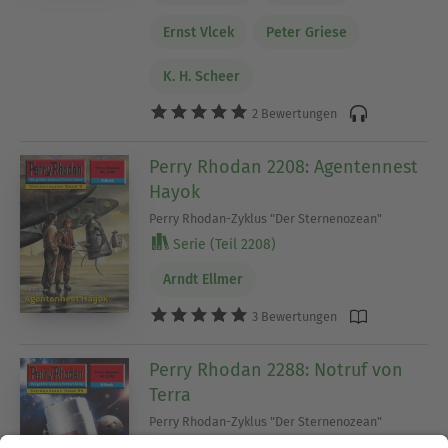
Ernst Vlcek
Peter Griese
K. H. Scheer
2 Bewertungen
Perry Rhodan 2208: Agentennest
Hayok
Perry Rhodan-Zyklus "Der Sternenozean"
Serie (Teil 2208)
Arndt Ellmer
3 Bewertungen
Perry Rhodan 2288: Notruf von
Terra
Perry Rhodan-Zyklus "Der Sternenozean"
Serie (Teil 2288)