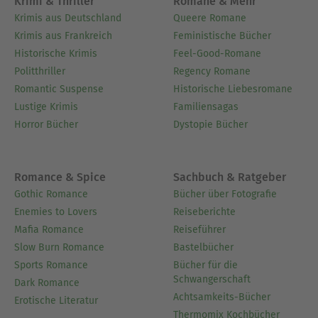
Krimi & Thriller
Romane & Mehr
Krimis aus Deutschland
Queere Romane
Krimis aus Frankreich
Feministische Bücher
Historische Krimis
Feel-Good-Romane
Politthriller
Regency Romane
Romantic Suspense
Historische Liebesromane
Lustige Krimis
Familiensagas
Horror Bücher
Dystopie Bücher
Romance & Spice
Sachbuch & Ratgeber
Gothic Romance
Bücher über Fotografie
Enemies to Lovers
Reiseberichte
Mafia Romance
Reiseführer
Slow Burn Romance
Bastelbücher
Sports Romance
Bücher für die
Schwangerschaft
Dark Romance
Achtsamkeits-Bücher
Erotische Literatur
Thermomix Kochbücher