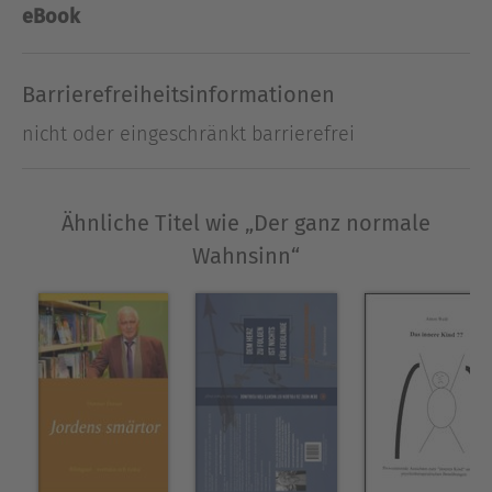
hat und wie das überwunden werden kann, wird
eBook
in dem Buch aufgezeigt.
Barrierefreiheitsinformationen
Über Anton Weiß
Ich war 30 Jahre lang Lehrer für Kath. Religion
nicht oder eingeschränkt barrierefrei
und Deutsch, bin verheiratet und habe eine
verheiratete Tochter und eine Enkeltochter. Mein
Leben hat eine erschütternde Begebenheit im
Ähnliche Titel wie „Der ganz normale
Jahr 2005, als ich schon in Pension war,
Wahnsinn“
grundlegend verändert. Dies habe ich in „Mein
Weg aus der Ausweglosigkeit“ geschildert.
Ausblenden