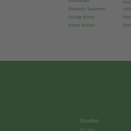
Politthriller
Hist
Romantic Suspense
Lie
Lustige Krimis
Fam
Horror Bücher
Dys
Kunden
Bücher