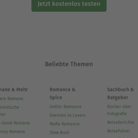
Jetzt kostenlos testen
Beliebte Themen
mane & Mehr
Romance &
Sachbuch &
Spice
Ratgeber
ere Romane
Gothic Romance
Bücher über
inistische
Fotografie
her
Enemies to Lovers
Reiseberichte
l-Good-Romane
Mafia Romance
Reiseführer
ency Romane
Slow Burn