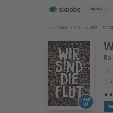
Bücher
Du bist hier:
Home
Bücher
Annet
W
Ro
Ann
Ju
Me