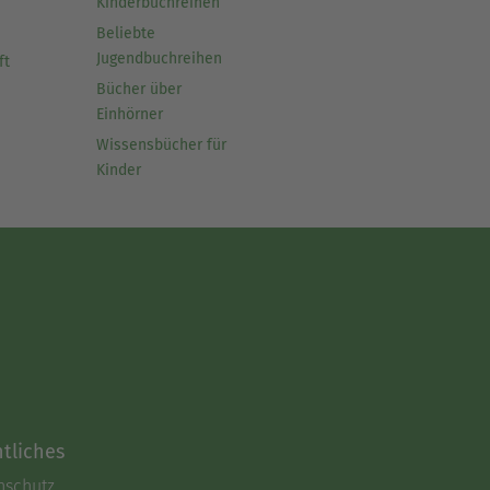
Kinderbuchreihen
Beliebte
Jugendbuchreihen
ft
Bücher über
Einhörner
Wissensbücher für
Kinder
tliches
nschutz