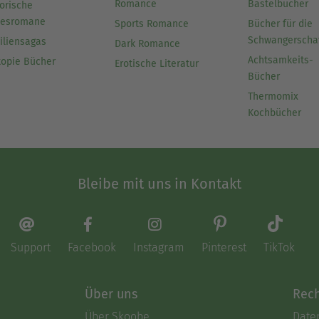
Romance
Bastelbücher
orische
besromane
Sports Romance
Bücher für die
Schwangerscha
iliensagas
Dark Romance
Achtsamkeits-
topie Bücher
Erotische Literatur
Bücher
Thermomix
Kochbücher
Bleibe mit uns in Kontakt
Support
Facebook
Instagram
Pinterest
TikTok
Über uns
Rech
Über Skoobe
Date