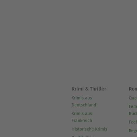
Krimi & Thriller
Ro
Krimis aus
Que
Deutschland
Fem
Krimis aus
Büc
Frankreich
Fee
Historische Krimis
Reg