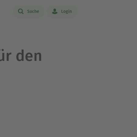
Suche
Login
ür den