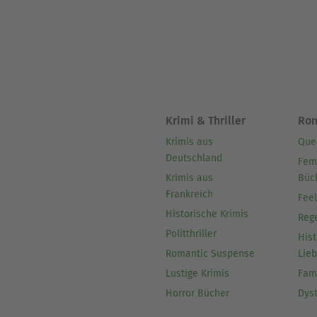
Krimi & Thriller
Ro
Krimis aus
Que
Deutschland
Fem
Krimis aus
Büc
Frankreich
Fee
Historische Krimis
Reg
Politthriller
Hist
Romantic Suspense
Lie
Lustige Krimis
Fam
Horror Bücher
Dys