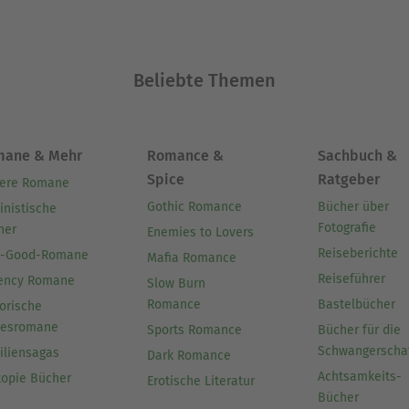
Beliebte Themen
mane & Mehr
Romance &
Sachbuch &
Spice
Ratgeber
ere Romane
Gothic Romance
Bücher über
inistische
Fotografie
her
Enemies to Lovers
Reiseberichte
l-Good-Romane
Mafia Romance
Reiseführer
ency Romane
Slow Burn
Romance
Bastelbücher
orische
besromane
Sports Romance
Bücher für die
Schwangerscha
iliensagas
Dark Romance
Achtsamkeits-
topie Bücher
Erotische Literatur
Bücher