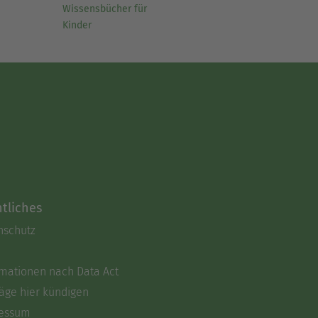
Wissensbücher für
Kinder
tliches
nschutz
rmationen nach Data Act
äge hier kündigen
essum