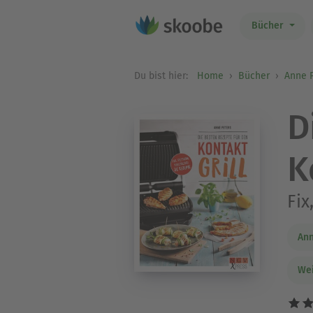
Bücher
Du bist hier:
Home
Bücher
Anne 
D
K
Fix
Ann
Wei