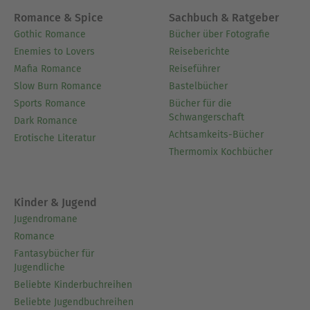
Romance & Spice
Sachbuch & Ratgeber
Gothic Romance
Bücher über Fotografie
Enemies to Lovers
Reiseberichte
Mafia Romance
Reiseführer
Slow Burn Romance
Bastelbücher
Sports Romance
Bücher für die
Schwangerschaft
Dark Romance
Achtsamkeits-Bücher
Erotische Literatur
Thermomix Kochbücher
Kinder & Jugend
Jugendromane
Romance
Fantasybücher für
Jugendliche
Beliebte Kinderbuchreihen
Beliebte Jugendbuchreihen