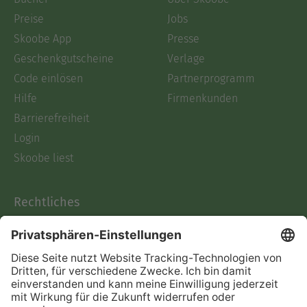
Preise
Jobs
Skoobe App
Presse
Geschenkgutscheine
Verlage
Code einlösen
Partnerprogramm
Hilfe
Firmenkunden
Barrierefreiheit
Login
Skoobe liest
Rechtliches
Datenschutz
AGB
Informationen nach Data
Act
Verträge hier kündigen