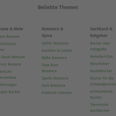
Beliebte Themen
mane & Mehr
Romance &
Sachbuch &
Spice
Ratgeber
ere Romane
Gothic Romance
Bücher über
inistische
Fotografie
her
Enemies to Lovers
Reiseberichte
l-Good-Romane
Mafia Romance
Reiseführer
ency Romane
Slow Burn
Romance
Bastelbücher
orische
besromane
Sports Romance
Bücher für die
Schwangerscha
iliensagas
Dark Romance
Achtsamkeits-
topie Bücher
Erotische Literatur
Bücher
Thermomix
Kochbücher