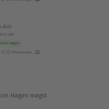
s Aids
t it right
atrin Hagen
0 Bewertungen
trin Hagen magst