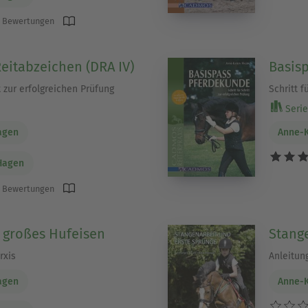
 Bewertungen
Reitabzeichen (DRA IV)
Basis
tt zur erfolgreichen Prüfung
Schritt f
Serie
agen
Anne-K
Hagen
 Bewertungen
 großes Hufeisen
Stang
rxis
Anleitun
agen
Anne-K