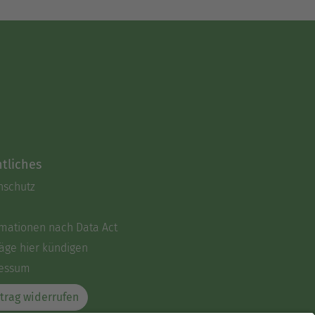
tliches
nschutz
rmationen nach Data Act
äge hier kündigen
essum
trag widerrufen