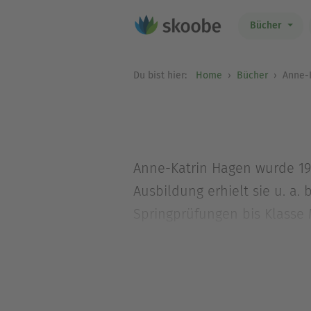
Bücher
Du bist hier:
Home
Bücher
Anne-K
Anne-Katrin Hagen wurde 1939
Ausbildung erhielt sie u. a. 
Springprüfungen bis Klasse 
Jahrzehntelang gab Anne-Ka
hat sie bereits mehrere erf