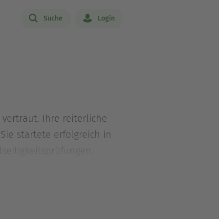
Suche
Login
ertraut. Ihre reiterliche
Sie startete erfolgreich in
seitigkeitsprüfungen.
cht. Für den Cadmos-Verlag
ter geschrieben.