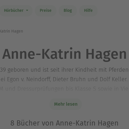
Hörbücher
Preise
Blog
Hilfe
atrin Hagen
Anne-Katrin Hagen
 geboren und ist seit ihrer Kindheit mit Pferden v
bei Egon v. Neindorff, Dieter Bruhn und Dolf Keller. 
M und Dressurprüfungen bis Klasse S sowie in Viel
trin Hagen Kindern und Jugendlichen Reitunterri
Mehr lesen
olgreiche Bücher zur Ausbildung von Pferd und Rei
8 Bücher von Anne-Katrin Hagen