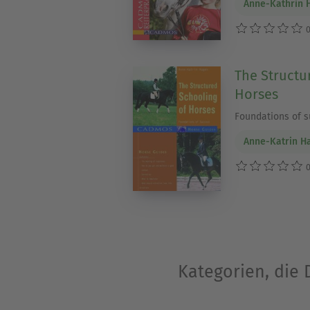
Anne-Kathrin 
0
The Structu
Horses
Foundations of 
Anne-Katrin H
0
Kategorien, die