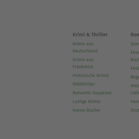
Krimi & Thriller
Ro
Krimis aus
Que
Deutschland
Fem
Krimis aus
Büc
Frankreich
Fee
Historische Krimis
Reg
Politthriller
Hist
Romantic Suspense
Lie
Lustige Krimis
Fam
Horror Bücher
Dys