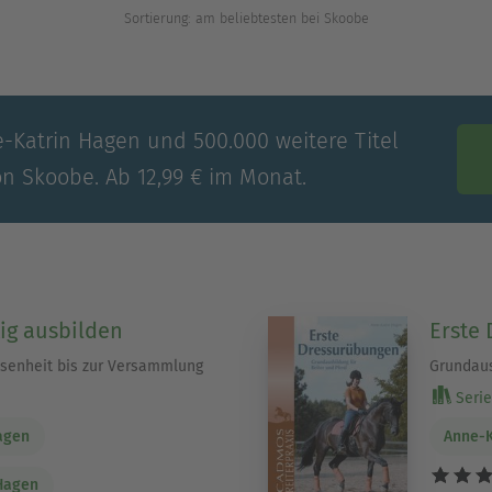
Sortierung: am beliebtesten bei Skoobe
e-Katrin Hagen und 500.000 weitere Titel
on Skoobe. Ab 12,99 € im Monat.
tig ausbilden
Erste
ssenheit bis zur Versammlung
Grundaus
Serie
agen
Anne-K
Hagen