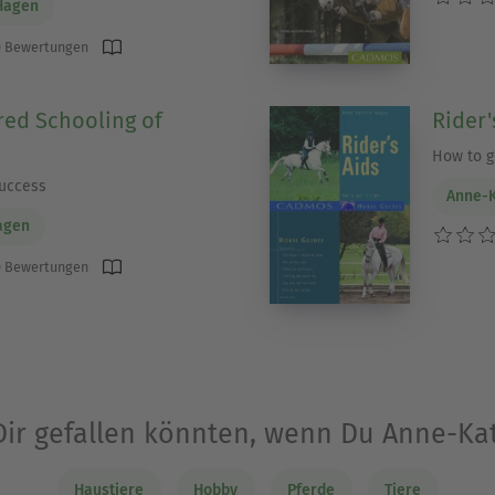
Hagen
 Bewertungen
red Schooling of
Rider'
How to ge
success
Anne-K
agen
 Bewertungen
 Dir gefallen könnten, wenn Du Anne-Ka
Haustiere
Hobby
Pferde
Tiere