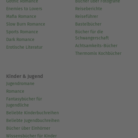
Gothic Romance
Bücher über Fotografie
Enemies to Lovers
Reiseberichte
Mafia Romance
Reiseführer
Slow Burn Romance
Bastelbücher
Sports Romance
Bücher für die
Schwangerschaft
Dark Romance
Achtsamkeits-Bücher
Erotische Literatur
Thermomix Kochbücher
Kinder & Jugend
Jugendromane
Romance
Fantasybücher für
Jugendliche
Beliebte Kinderbuchreihen
Beliebte Jugendbuchreihen
Bücher über Einhörner
Wissensbücher für Kinder