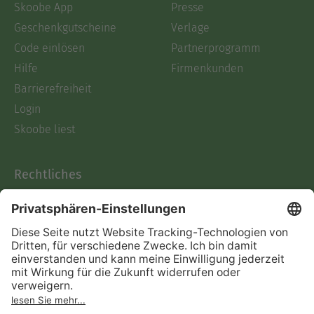
Skoobe App
Presse
Geschenkgutscheine
Verlage
Code einlösen
Partnerprogramm
Hilfe
Firmenkunden
Barrierefreiheit
Login
Skoobe liest
Rechtliches
Datenschutz
AGB
Informationen nach Data
Act
Verträge hier kündigen
Impressum