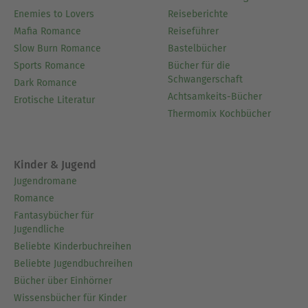
Enemies to Lovers
Reiseberichte
Mafia Romance
Reiseführer
Slow Burn Romance
Bastelbücher
Sports Romance
Bücher für die
Schwangerschaft
Dark Romance
Achtsamkeits-Bücher
Erotische Literatur
Thermomix Kochbücher
Kinder & Jugend
Jugendromane
Romance
Fantasybücher für
Jugendliche
Beliebte Kinderbuchreihen
Beliebte Jugendbuchreihen
Bücher über Einhörner
Wissensbücher für Kinder