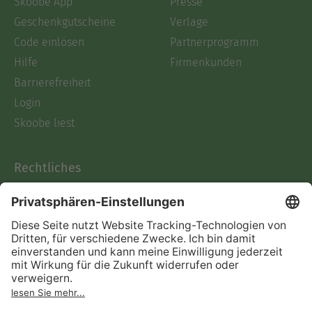
Skoobe App
Presse
Geschenkgutscheine
Verlage
Code einlösen
Partnerprogramm
Hilfe
Firmenkunden
Barrierefreiheit
Login
Skoobe liest
Rechtliches
Datenschutz
AGB
Informationen nach Data
Act
Verträge hier kündigen
Impressum