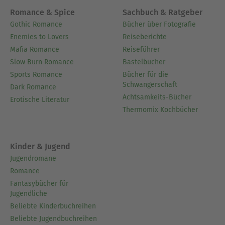
Romance & Spice
Sachbuch & Ratgeber
Gothic Romance
Bücher über Fotografie
Enemies to Lovers
Reiseberichte
Mafia Romance
Reiseführer
Slow Burn Romance
Bastelbücher
Sports Romance
Bücher für die
Schwangerschaft
Dark Romance
Achtsamkeits-Bücher
Erotische Literatur
Thermomix Kochbücher
Kinder & Jugend
Jugendromane
Romance
Fantasybücher für
Jugendliche
Beliebte Kinderbuchreihen
Beliebte Jugendbuchreihen