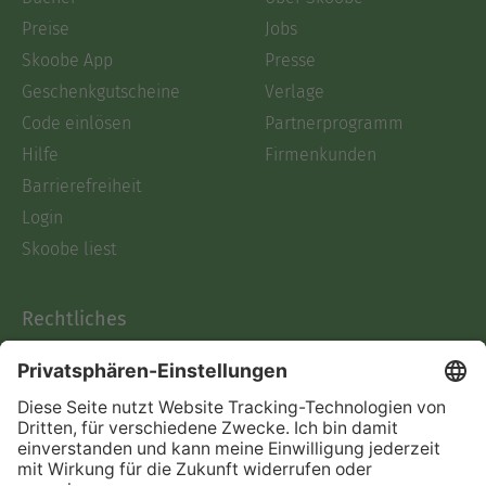
Preise
Jobs
Skoobe App
Presse
Geschenkgutscheine
Verlage
Code einlösen
Partnerprogramm
Hilfe
Firmenkunden
Barrierefreiheit
Login
Skoobe liest
Rechtliches
Datenschutz
AGB
Informationen nach Data
Act
Verträge hier kündigen