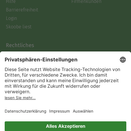
Hilfe
Firmenkunden
Barrierefreiheit
Login
Skoobe liest
Rechtliches
Datenschutz
AGB
Informationen nach Data
Act
Verträge hier kündigen
Impressum
Vertrag widerrufen