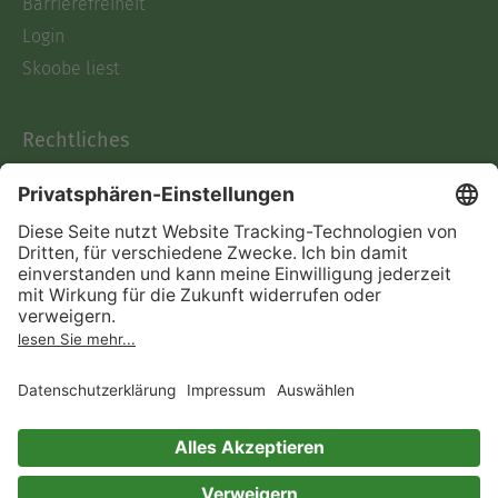
Barrierefreiheit
Login
Skoobe liest
Rechtliches
Datenschutz
AGB
Informationen nach Data
Act
Verträge hier kündigen
Impressum
Vertrag widerrufen
Immer ein gutes Buch