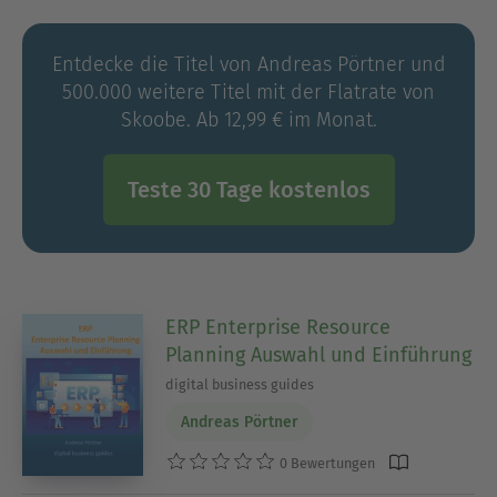
DIGITAL BUSINESS ACADEMY (DBA), einen
internationalen Anbieter von Digital-
Entdecke die Titel von Andreas Pörtner und
Weiterbildungen und -Zertifizierungen. Für
500.000 weitere Titel mit der Flatrate von
individuelle Beratungen, Seminare und Projekte
Skoobe. Ab 12,99 € im Monat.
steht Andreas Pörtner auf Anfrage zur Verfügung.
Teste 30 Tage kostenlos
ERP Enterprise Resource
Planning Auswahl und Einführung
digital business guides
Andreas Pörtner
0 Bewertungen