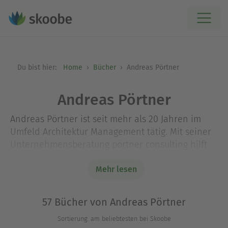
Du bist hier:
Home
Bücher
Andreas Pörtner
Andreas Pörtner
Andreas Pörtner ist seit mehr als 20 Jahren im
Umfeld Architektur Management tätig. Mit seiner
Unternehmensberatung pörtner consulting hilft
er mittelständischen Unternehmen und
internationalen Konzernen bei der digitalen
Mehr lesen
Transformation und der Auswahl und Einführung
geeigneter Software-Lösungen. Er studierte
57 Bücher von Andreas Pörtner
internationale Betriebswirtschaftslehre und
Sortierung: am beliebtesten bei Skoobe
Medieninformatik. Zusätzlich gründete er die