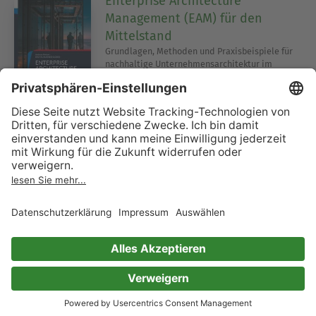
Enterprise Architecture
Management (EAM) für den
Mittelstand
Grundlagen, Methoden und Praxisbeispiele für
nachhaltige Unternehmensarchitektur im
Mittelstand
Andreas Pörtner
0 Bewertungen
DAM: Digital Asset Management
Auswahl und Einführung
digital business guides
Andreas Pörtner
0 Bewertungen
Affiliate Marketing Schule
Schritt für Schritt Anleitung für erfolgreiches