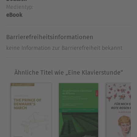
Klavierlehrer glücklich und befriedigt sein, dass
Medientyp:
wir mit Recht der "holden Kunst" - Musik - dienen
eBook
können.
Barrierefreiheitsinformationen
Ausblenden
keine Information zur Barrierefreiheit bekannt
Ähnliche Titel wie „Eine Klavierstunde“