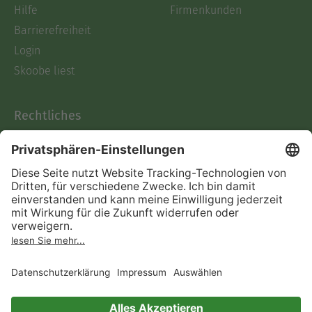
Hilfe
Firmenkunden
Barrierefreiheit
Login
Skoobe liest
Rechtliches
Datenschutz
AGB
Informationen nach Data
Act
Verträge hier kündigen
Impressum
Vertrag widerrufen