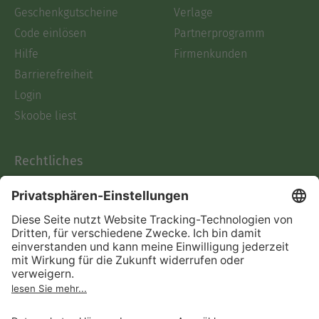
Geschenkgutscheine
Verlage
Code einlösen
Partnerprogramm
Hilfe
Firmenkunden
Barrierefreiheit
Login
Skoobe liest
Rechtliches
Datenschutz
AGB
Informationen nach Data
Act
Verträge hier kündigen
Impressum
Vertrag widerrufen