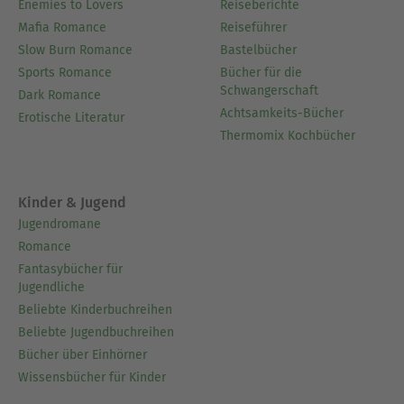
Enemies to Lovers
Reiseberichte
Mafia Romance
Reiseführer
Slow Burn Romance
Bastelbücher
Sports Romance
Bücher für die
Schwangerschaft
Dark Romance
Achtsamkeits-Bücher
Erotische Literatur
Thermomix Kochbücher
Kinder & Jugend
Jugendromane
Romance
Fantasybücher für
Jugendliche
Beliebte Kinderbuchreihen
Beliebte Jugendbuchreihen
Bücher über Einhörner
Wissensbücher für Kinder