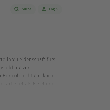
Suche
Login
e ihre Leidenschaft fürs
Ausbildung zur
 Bürojob nicht glücklich
, arbeitet als Erzieherin
rendasein.