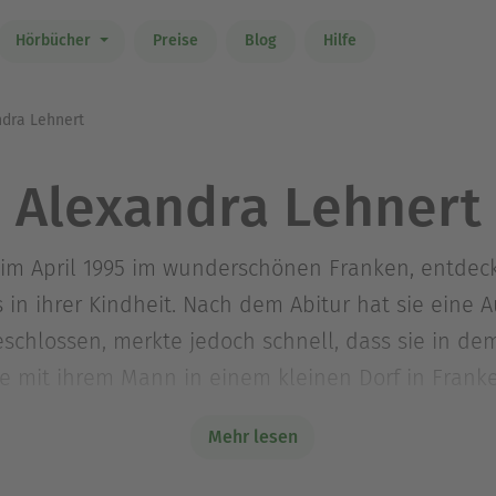
Hörbücher
Preise
Blog
Hilfe
dra Lehnert
Alexandra Lehnert
im April 1995 im wunderschönen Franken, entdeckt
 in ihrer Kindheit. Nach dem Abitur hat sie eine 
schlossen, merkte jedoch schnell, dass sie in dem
e mit ihrem Mann in einem kleinen Dorf in Franken
 am liebsten in fremde Welten ein.
Mehr lesen
 letzte Kiya« legte sie den Grundstein für ihr Auto