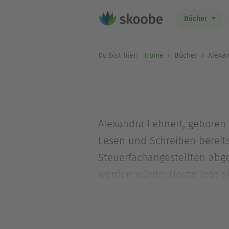
Bücher
Du bist hier:
Home
Bücher
Alexan
Alexandra Lehnert, geboren 
Lesen und Schreiben bereits
Steuerfachangestellten abge
werden würde. Heute lebt si
und taucht in ihrer Freizeit
Mit der Fantasy Trilogie »Die