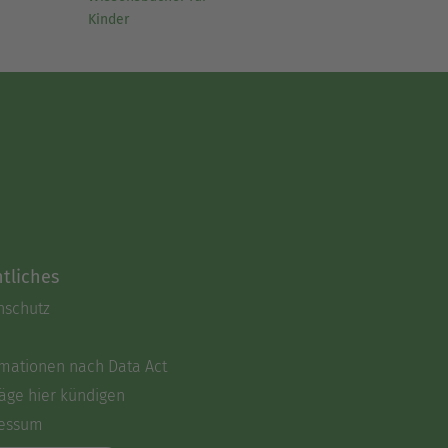
Kinder
tliches
nschutz
rmationen nach Data Act
äge hier kündigen
essum