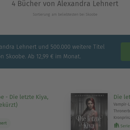
4 Bücher von Alexandra Lehnert
Sortierung: am beliebtesten bei Skoobe
xandra Lehnert und 500.000 weitere Titel
on Skoobe. Ab 12,99 € im Monat.
 - Die letzte Kiya,
Die le
ekürzt)
Vampir-L
Thronerb
Kronprin
nert
Serie 