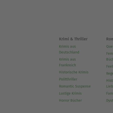
Krimi & Thriller
Ro
Krimis aus
Que
Deutschland
Fem
Krimis aus
Büc
Frankreich
Fee
Historische Krimis
Reg
Politthriller
Hist
Romantic Suspense
Lie
Lustige Krimis
Fam
Horror Bücher
Dys