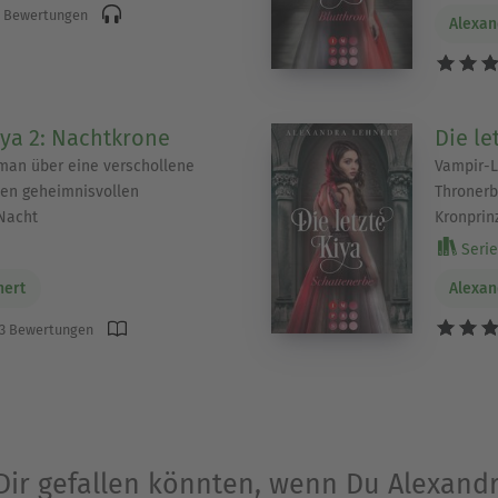
 Bewertungen
Alexan
iya 2: Nachtkrone
Die le
man über eine verschollene
Vampir-L
den geheimnisvollen
Thronerb
Nacht
Kronprin
Serie 
nert
Alexan
3 Bewertungen
 Dir gefallen könnten, wenn Du Alexand