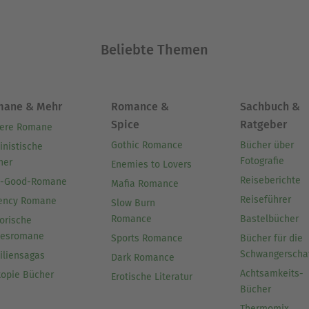
Beliebte Themen
mane & Mehr
Romance &
Sachbuch &
Spice
Ratgeber
ere Romane
Gothic Romance
Bücher über
inistische
Fotografie
her
Enemies to Lovers
Reiseberichte
l-Good-Romane
Mafia Romance
Reiseführer
ency Romane
Slow Burn
Romance
Bastelbücher
orische
besromane
Sports Romance
Bücher für die
Schwangerscha
iliensagas
Dark Romance
Achtsamkeits-
topie Bücher
Erotische Literatur
Bücher
Thermomix