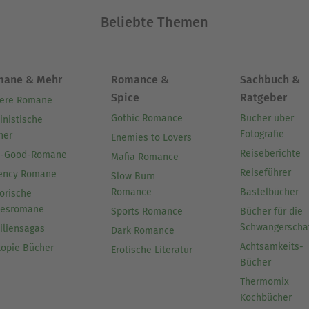
Beliebte Themen
mane & Mehr
Romance &
Sachbuch &
Spice
Ratgeber
ere Romane
Gothic Romance
Bücher über
inistische
Fotografie
her
Enemies to Lovers
Reiseberichte
l-Good-Romane
Mafia Romance
Reiseführer
ency Romane
Slow Burn
Romance
Bastelbücher
orische
besromane
Sports Romance
Bücher für die
Schwangerscha
iliensagas
Dark Romance
Achtsamkeits-
topie Bücher
Erotische Literatur
Bücher
Thermomix
Kochbücher