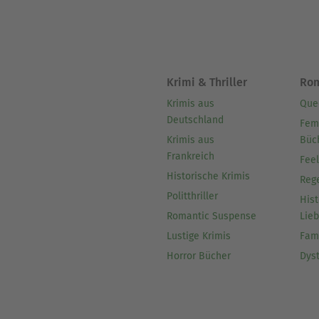
Krimi & Thriller
Ro
Krimis aus
Que
Deutschland
Fem
Krimis aus
Büc
Frankreich
Fee
Historische Krimis
Reg
Politthriller
Hist
Romantic Suspense
Lie
Lustige Krimis
Fam
Horror Bücher
Dys