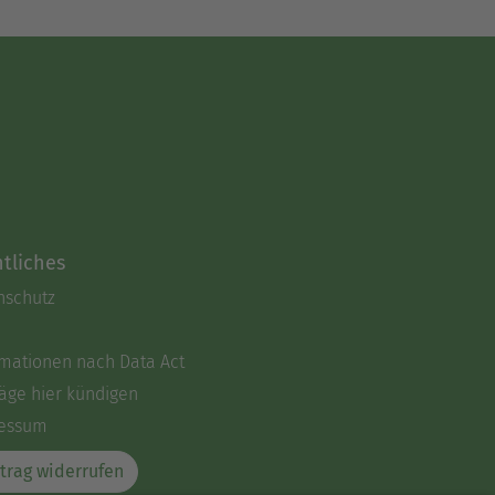
tliches
nschutz
rmationen nach Data Act
äge hier kündigen
essum
trag widerrufen