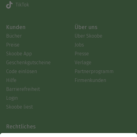
TikTok
Kunden
Über uns
Bücher
Über Skoobe
Preise
Jobs
Skoobe App
Presse
Geschenkgutscheine
Verlage
Code einlösen
Partnerprogramm
Hilfe
Firmenkunden
Barrierefreiheit
Login
Skoobe liest
Rechtliches
Datenschutz