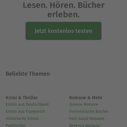
Lesen. Hören. Bücher
Im Jahr 2018 hat er seine ersten beiden Bücher
bei BoD veröffentlicht.
erleben.
Sein Traum ist es, noch weitere Bücher zu
schreiben und zu veröffentlichen, damit die
Jetzt kostenlos testen
Literatur am Leben erhalten bleibt.
Ausblenden
Beliebte Themen
Krimi & Thriller
Romane & Mehr
Krimis aus Deutschland
Queere Romane
Krimis aus Frankreich
Feministische Bücher
Historische Krimis
Feel-Good-Romane
Politthriller
Regency Romane