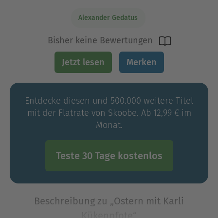
Alexander Gedatus
Bisher keine Bewertungen
Jetzt lesen
Merken
Entdecke diesen und 500.000 weitere Titel
mit der Flatrate von Skoobe. Ab 12,99 € im
Monat.
Teste 30 Tage kostenlos
Beschreibung zu „Ostern mit Karli
Kükenpfote“