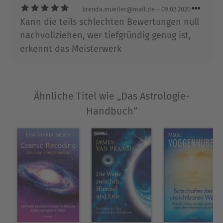
heraus und experimentierte mit alternativen
brenda.mueller@mail.de
– 09.02.2020
Denkmodellen. Daneben betätigte er sich auch in
Kann die teils schlechten Bewertungen null
anderen Sparten, textete eine Rock-Oper und
nachvollziehen, wer tiefgründig genug ist,
arbeitete fünf Jahre als Musik- und
erkennt das Meisterwerk
Theaterkritiker bei einer Tageszeitung. 1995
gründete er einen Kreis für Schattenarbeit
(Templum Baphomae), der sich mit den
Prägungen und Verdrängungen in der Seele
Ähnliche Titel wie „Das Astrologie-
auseinandersetzt. Der schweizerische
Handbuch“
Schriftsteller, Essayist, Schattenarbeiter und
Magier-Philosoph verwendet sein profundes
Wissen, die multiplen Ebenen im Menschen zu
durchwandern, sich selbst aus vielfacher
Perspektive zu erleben, mit den verschiedensten
Aspekten seiner Psyche zu kommunizieren, um
sich dann wiederum über die erlebten Bilder und
ihre Betrachtung (und die Betrachtungsweise) mit
sich selbst auszutauschen, die beschränkenden