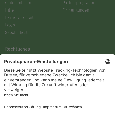
Code einlösen
Partnerprogramm
Hilfe
Firmenkunden
Barrierefreiheit
Login
Skoobe liest
Rechtliches
Datenschutz
AGB
Informationen nach Data
Act
Verträge hier kündigen
Impressum
Vertrag widerrufen