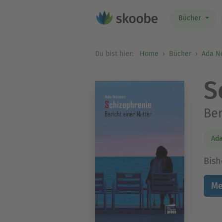
Bücher
Du bist hier:
Home
Bücher
Ada N
S
Ber
Ad
Bish
Me