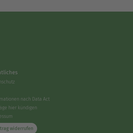
tliches
nschutz
rmationen nach Data Act
äge hier kündigen
essum
trag widerrufen