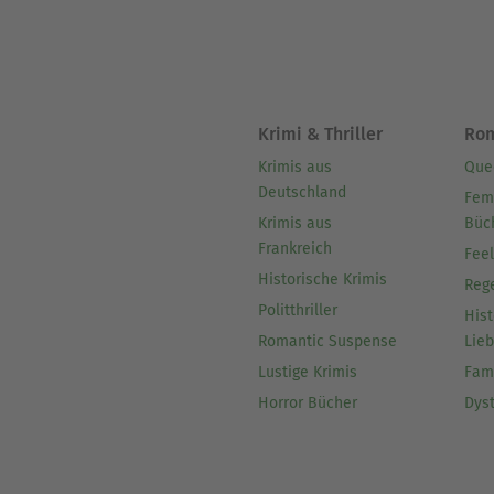
Krimi & Thriller
Ro
Krimis aus
Que
Deutschland
Fem
Krimis aus
Büc
Frankreich
Fee
Historische Krimis
Reg
Politthriller
Hist
Romantic Suspense
Lie
Lustige Krimis
Fam
Horror Bücher
Dys