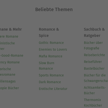
Beliebte Themen
mane & Mehr
Romance &
Sachbuch &
Spice
Ratgeber
ere Romane
Gothic Romance
Bücher über
inistische
Fotografie
her
Enemies to Lovers
Reiseberichte
l-Good-Romane
Mafia Romance
Reiseführer
ency Romane
Slow Burn
Romance
Bastelbücher
orische
besromane
Sports Romance
Bücher für die
Schwangerscha
iliensagas
Dark Romance
Achtsamkeits-
topie Bücher
Erotische Literatur
Bücher
Thermomix
Kochbücher