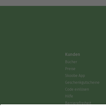
Kunden
Bücher
Preise
Skoobe App
Geschenkgutscheine
Code einlösen
Hilfe
Barrierefreiheit