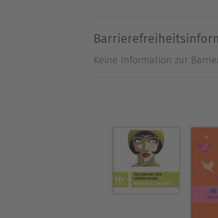
Achim von Arnim (* 26. Janua
Schriftsteller.
Barrierefreiheitsinfo
Neben Clemens Brentano und 
Keine Information zur Barrie
Romantik.
Arnim hinterließ eine Fülle
Arbeiten. Er wird heute zu 