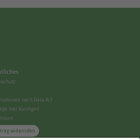
tliches
nschutz
rmationen nach Data Act
äge hier kündigen
essum
trag widerrufen