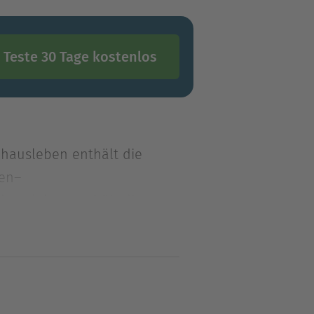
Teste 30 Tage kostenlos
dhausleben enthält die
ien–
dhausleben enthält die
eien– Rembrandts