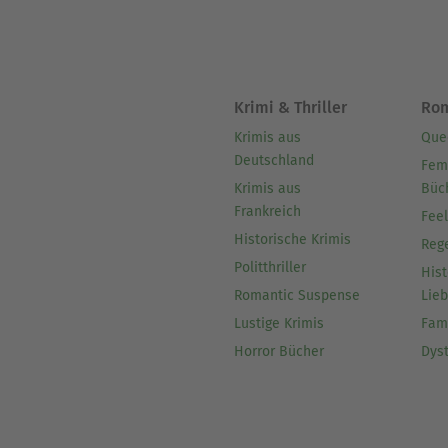
Krimi & Thriller
Ro
Krimis aus
Que
Deutschland
Fem
Krimis aus
Büc
Frankreich
Fee
Historische Krimis
Reg
Politthriller
Hist
Romantic Suspense
Lie
Lustige Krimis
Fam
Horror Bücher
Dys