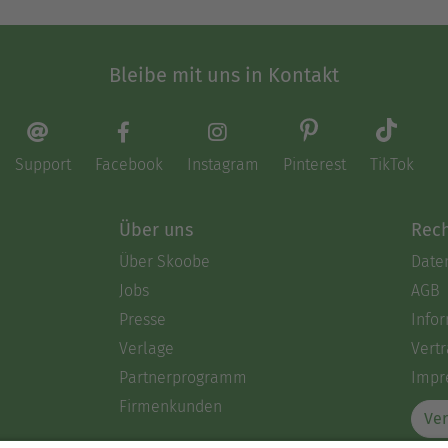
Bleibe mit uns in Kontakt
Support
Facebook
Instagram
Pinterest
TikTok
Über uns
Rech
Über Skoobe
Date
Jobs
AGB
Presse
Info
Verlage
Vertr
Partnerprogramm
Impr
Firmenkunden
Ver