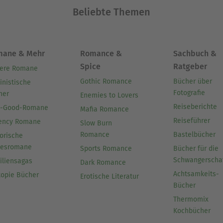
Beliebte Themen
mane & Mehr
Romance &
Sachbuch &
Spice
Ratgeber
ere Romane
Gothic Romance
Bücher über
inistische
Fotografie
her
Enemies to Lovers
Reiseberichte
l-Good-Romane
Mafia Romance
Reiseführer
ency Romane
Slow Burn
Romance
Bastelbücher
orische
besromane
Sports Romance
Bücher für die
Schwangerscha
iliensagas
Dark Romance
Achtsamkeits-
topie Bücher
Erotische Literatur
Bücher
Thermomix
Kochbücher