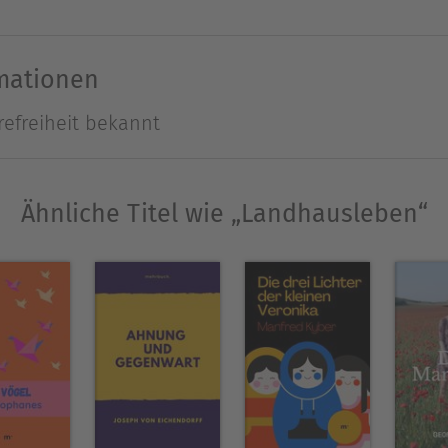
r 1781 in Berlin; † 21. Januar 1831 in Wiepersdorf)
rmationen
Joseph von Eichendorff gilt er als wichtigster Ve
refreiheit bekannt
 von Dramen, Novellen, Erzählungen, Romanen, Ged
Ähnliche Titel wie „Landhausleben“
den bedeutendsten Vertretern der deutschen Roman
Ausblenden