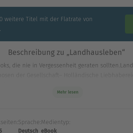
 weitere Titel mit der Flatrate von
.
Beschreibung zu „Landhausleben“
oks, die nie in Vergessenheit geraten sollten.Lan
hosen der Gesellschaft– Holländische Liebhabere
oks, die nie in Vergessenheit geraten sollten.Lan
Mehr lesen
hosen der Gesellschaft– Holländische Liebhaber
r Wunder– Marino Caboga#wenigeristmehrbuch
seiten:
Sprache:
Medientyp:
5
Deutsch
eBook