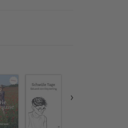
 war ein deutscher
rtreter der Heidelberger
ichten und journalistischen
tik gezählt. (wikipedia.de)